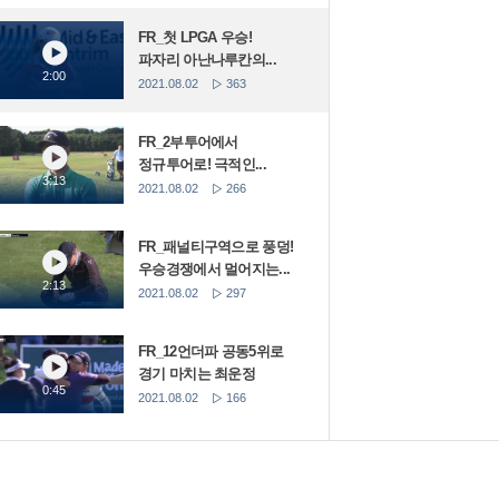
FR_첫 LPGA 우승!
파자리 아난나루칸의...
2:00
2021.08.02
363
FR_2부투어에서
정규투어로! 극적인...
3:13
2021.08.02
266
FR_패널티구역으로 풍덩!
우승경쟁에서 멀어지는...
2:13
2021.08.02
297
FR_12언더파 공동5위로
경기 마치는 최운정
0:45
2021.08.02
166