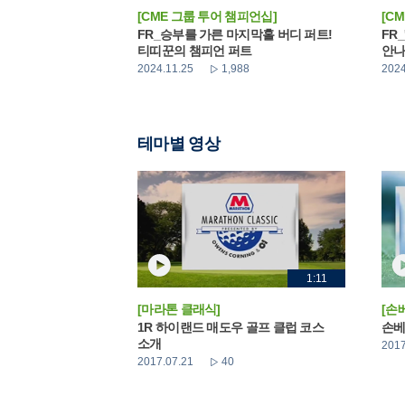
[CME 그룹 투어 챔피언십]
[C
FR_승부를 가른 마지막홀 버디 퍼트!
FR
티띠꾼의 챔피언 퍼트
안
2024.11.25
1,988
2024
테마별 영상
1:11
[마라톤 클래식]
[손
1R 하이랜드 매도우 골프 클럽 코스
손베
소개
2017
2017.07.21
40