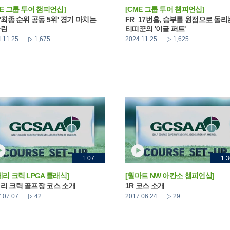
ME 그룹 투어 챔피언십]
[CME 그룹 투어 챔피언십]
_'최종 순위 공동 5위' 경기 마치는
FR_17번홀, 승부를 원점으로 돌리
나린
티띠꾼의 '이글 퍼트'
.11.25
1,675
2024.11.25
1,625
1:07
1:3
베리 크릭 LPGA 클래식]
[월마트 NW 아칸소 챔피언십]
리 크릭 골프장 코스 소개
1R 코스 소개
.07.07
42
2017.06.24
29