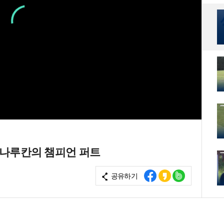
아난나루칸의 챔피언 퍼트
공유하기