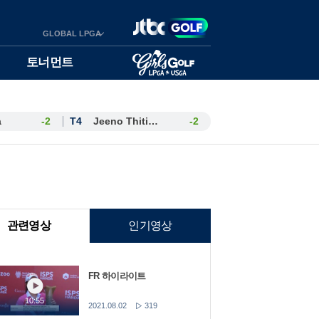
GLOBAL LPGA
토너먼트
a
-2
T4
Jeeno Thitikul
-2
관련영상
인기영상
FR 하이라이트
10:55
2021.08.02
319