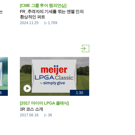
[CME 그룹 투어 챔피언십]
는
FR_추격자의 기세를 꺾는 엔젤 인의
환상적인 퍼트
2024.11.25
1,769
6
1:30
[2017 마이어 LPGA 클래식]
1R 코스 소개
2017.06.16
36