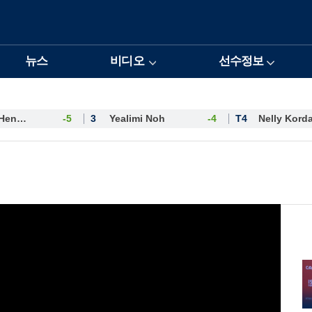
뉴스
비디오
선수정보
Esther Henseleit
-5
3
Yealimi Noh
-4
T4
Nelly Kord