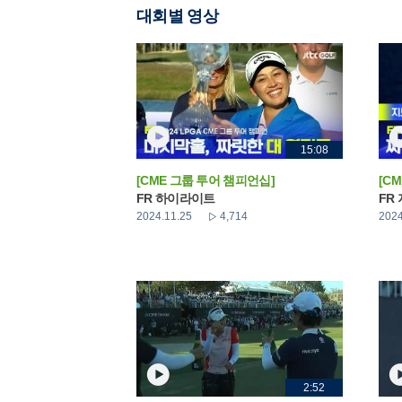
대회별 영상
15:08
[CME 그룹 투어 챔피언십]
[C
FR 하이라이트
FR
2024.11.25
4,714
2024
2:52