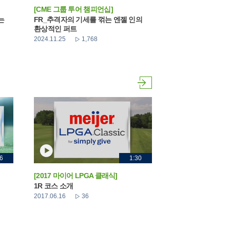
[CME 그룹 투어 챔피언십]
는
FR_추격자의 기세를 꺾는 엔젤 인의
환상적인 퍼트
2024.11.25
1,768
6
1:30
[2017 마이어 LPGA 클래식]
1R 코스 소개
2017.06.16
36