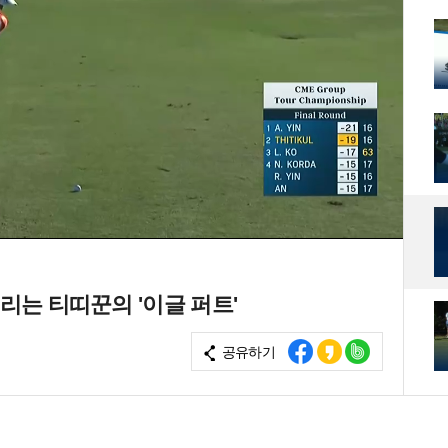
돌리는 티띠꾼의 '이글 퍼트'
공유하기