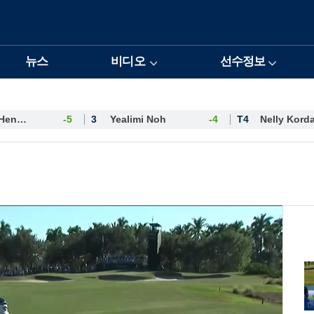
뉴스
비디오
선수정보
Esther Henseleit
-5
3
Yealimi Noh
-4
T4
Nelly Kord