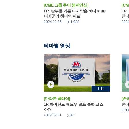
[CME 그룹 투어 챔피언십]
[C
FR_승부를 가른 마지막홀 버디 퍼트!
FR
티띠꾼의 챔피언 퍼트
안
2024.11.25
1,988
2024
테마별 영상
1:11
[마라톤 클래식]
[손
1R 하이랜드 매도우 골프 클럽 코스
손베
소개
2017
2017.07.21
40