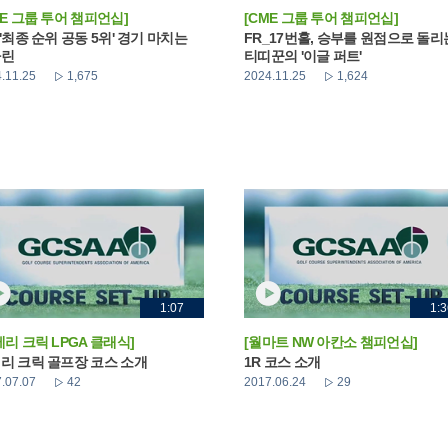
ME 그룹 투어 챔피언십]
[CME 그룹 투어 챔피언십]
_'최종 순위 공동 5위' 경기 마치는
FR_17번홀, 승부를 원점으로 돌리
나린
티띠꾼의 '이글 퍼트'
.11.25
1,675
2024.11.25
1,624
1:07
1:3
베리 크릭 LPGA 클래식]
[월마트 NW 아칸소 챔피언십]
리 크릭 골프장 코스 소개
1R 코스 소개
.07.07
42
2017.06.24
29