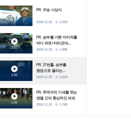
FR_우승 시상식
3:23
2024.11.25
2,359
FR_승부를 가른 마지막홀
버디 퍼트! 티띠꾼의...
2:52
2024.11.25
1,988
FR_17번홀, 승부를
원점으로 돌리는...
2:50
2024.11.25
1,624
FR_추격자의 기세를 꺾는
엔젤 인의 환상적인 퍼트
1:50
2024.11.25
1,768