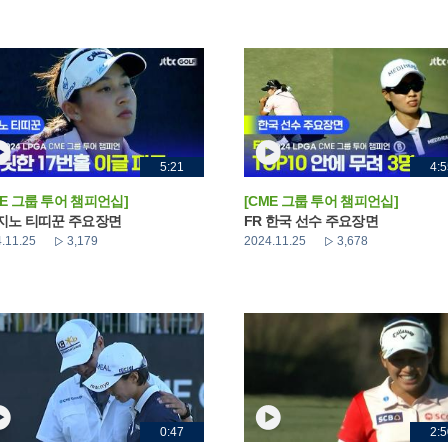
5:21
4:5
ME 그룹 투어 챔피언십]
[CME 그룹 투어 챔피언십]
 지노 티띠꾼 주요장면
FR 한국 선수 주요장면
.11.25
3,179
2024.11.25
3,678
0:47
2:5