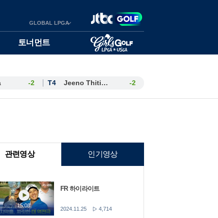
GLOBAL LPGA
토너먼트
a
-2
T4
Jeeno Thitikul
-2
관련영상
인기영상
FR 하이라이트
15:08
2024.11.25
4,714