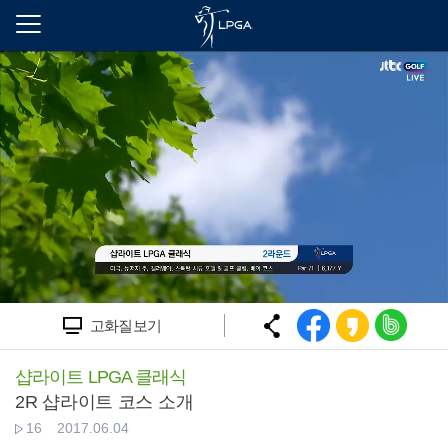
본
문
바
로
가
기
고화질보기
샵라이트 LPGA 클래식
2R 샵라이트 코스 소개
16
2017.06.04