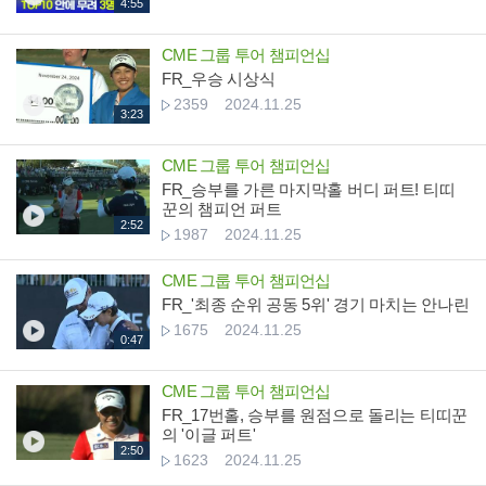
4:55
CME 그룹 투어 챔피언십
FR_우승 시상식
2359
2024.11.25
3:23
CME 그룹 투어 챔피언십
FR_승부를 가른 마지막홀 버디 퍼트! 티띠
꾼의 챔피언 퍼트
2:52
1987
2024.11.25
CME 그룹 투어 챔피언십
FR_'최종 순위 공동 5위' 경기 마치는 안나린
1675
2024.11.25
0:47
CME 그룹 투어 챔피언십
FR_17번홀, 승부를 원점으로 돌리는 티띠꾼
의 '이글 퍼트'
2:50
1623
2024.11.25