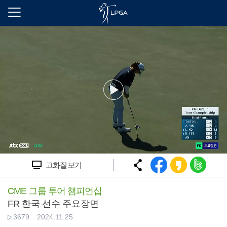
본
문
바
로
가
기
고화질보기
CME 그룹 투어 챔피언십
FR 한국 선수 주요장면
3679
2024.11.25