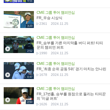
4:55
CME 그룹 투어 챔피언십
FR_우승 시상식
2361
2024.11.25
3:23
CME 그룹 투어 챔피언십
FR_승부를 가른 마지막홀 버디 퍼트! 티띠
꾼의 챔피언 퍼트
2:52
1990
2024.11.25
CME 그룹 투어 챔피언십
FR_'최종 순위 공동 5위' 경기 마치는 안나린
1678
2024.11.25
0:47
CME 그룹 투어 챔피언십
FR_17번홀, 승부를 원점으로 돌리는 티띠꾼
의 '이글 퍼트'
2:50
1626
2024.11.25