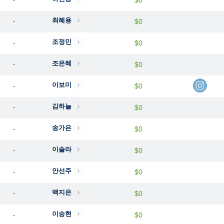
$0
최혜용
-
$0
조정민
-
$0
조은혜
-
$0
이보미
-
$0
김하늘
-
$0
송가은
-
$0
이솔라
-
$0
안선주
-
$0
백지은
-
$0
이승현
-
$0