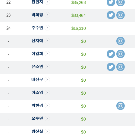
전인지
22
$85,268
박희영
23
$83,464
주수빈
24
$16,310
신지애
-
$0
이일희
-
$0
유소연
-
$0
배선우
-
$0
이소영
-
$0
박현경
-
$0
오수민
-
$0
방신실
-
$0