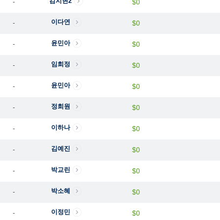
김지현2
-
$0
이다연
-
$0
윤민아
-
$0
임희정
-
$0
윤민아
-
$0
정희원
-
$0
이하나
-
$0
김예진
-
$0
박교린
-
$0
박소혜
-
$0
이정민
-
$0