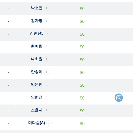
박소연
-
$0
김자영
-
$0
김민선5
-
$0
최예림
-
$0
나희원
-
$0
안송이
-
$0
임은빈
-
$0
임희정
-
$0
조윤지
-
$0
마다솜(A)
-
$0