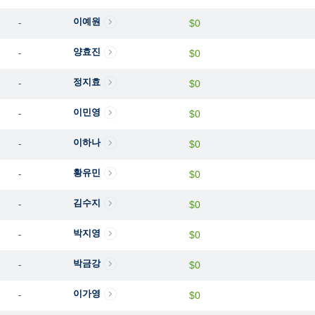
이예원
-
$0
양효진
-
$0
정지효
-
$0
이민영
-
$0
이하나
-
$0
황유민
-
$0
김수지
-
$0
박지영
-
$0
박금강
-
$0
이가영
-
$0