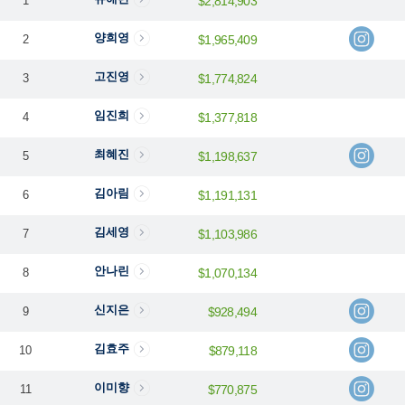
1
$2,814,903
양희영
2
$1,965,409
고진영
3
$1,774,824
임진희
4
$1,377,818
최혜진
5
$1,198,637
김아림
6
$1,191,131
김세영
7
$1,103,986
안나린
8
$1,070,134
신지은
9
$928,494
김효주
10
$879,118
이미향
11
$770,875