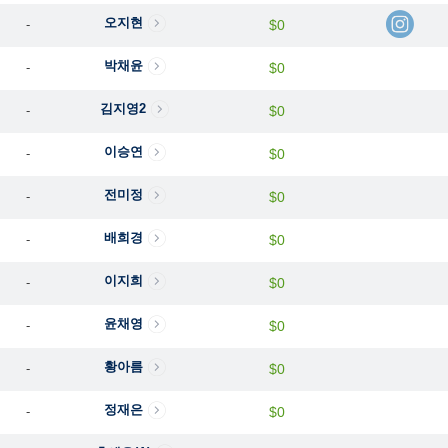
오지현
-
$0
박채윤
-
$0
김지영2
-
$0
이승연
-
$0
전미정
-
$0
배희경
-
$0
이지희
-
$0
윤채영
-
$0
황아름
-
$0
정재은
-
$0