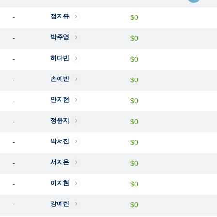
정지유
-
$0
박주영
-
$0
허다빈
-
$0
손예빈
-
$0
안지현
-
$0
정윤지
-
$0
박서진
-
$0
서지은
-
$0
이지현
-
$0
강예린
-
$0