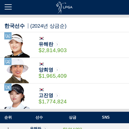
본
문
한국선수
(2024년 상금순)
바
로
가
기
유해란
$2,814,903
양희영
$1,965,409
고진영
$1,774,824
순위
선수
상금
SNS
유해란