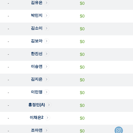
김유은
-
$0
박민지
-
$0
김소이
-
$0
김보아
-
$0
한진선
-
$0
이승연
-
$0
김지은
-
$0
이민영
-
$0
홍정민(A)
-
$0
이채은2
-
$0
조아연
-
$0