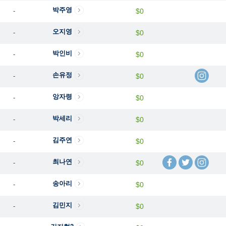
박주영
-
$0
오지영
-
$0
박인비
-
$0
손유정
-
$0
앙자령
-
$0
박세리
-
$0
김주연
-
$0
최나연
-
$0
송아리
-
$0
김민지
-
$0