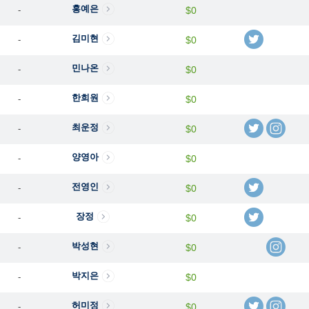
홍예은
-
$0
김미현
-
$0
민나온
-
$0
한희원
-
$0
최운정
-
$0
양영아
-
$0
전영인
-
$0
장정
-
$0
박성현
-
$0
박지은
-
$0
허미정
-
$0