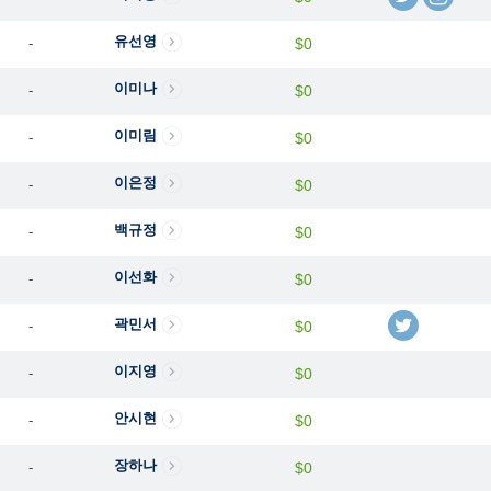
유선영
-
$0
이미나
-
$0
이미림
-
$0
이은정
-
$0
백규정
-
$0
이선화
-
$0
곽민서
-
$0
이지영
-
$0
안시현
-
$0
장하나
-
$0