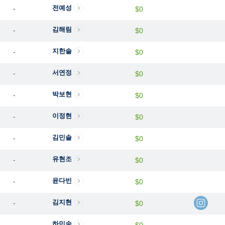
전예성
-
$0
김해림
-
$0
지한솔
-
$0
서연정
-
$0
박보현
-
$0
이정현
-
$0
김민솔
-
$0
유현조
-
$0
윤다빈
-
$0
김지현
-
$0
하민송
-