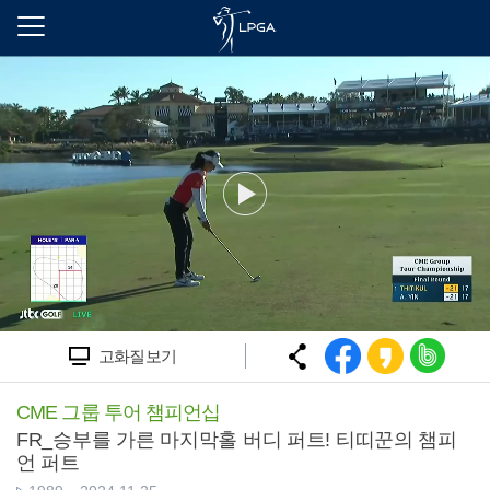
본
문
바
로
가
기
고화질보기
CME 그룹 투어 챔피언십
FR_승부를 가른 마지막홀 버디 퍼트! 티띠꾼의 챔피
언 퍼트