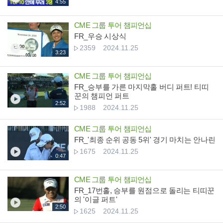
4:55
CME 그룹 투어 챔피언십
FR_우승 시상식
2359
2024.11.25
3:23
CME 그룹 투어 챔피언십
FR_승부를 가른 마지막홀 버디 퍼트! 티띠
꾼의 챔피언 퍼트
2:52
1988
2024.11.25
CME 그룹 투어 챔피언십
FR_'최종 순위 공동 5위' 경기 마치는 안나린
1675
2024.11.25
0:47
CME 그룹 투어 챔피언십
FR_17번홀, 승부를 원점으로 돌리는 티띠꾼
의 '이글 퍼트'
2:50
1625
2024.11.25