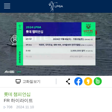
본
문
바
로
가
기
고화질보기
롯데 챔피언십
FR 하이라이트
708
2024.11.10