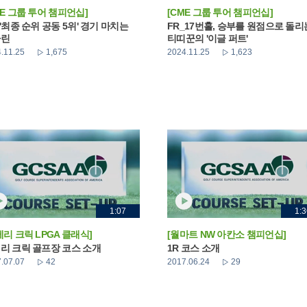
ME 그룹 투어 챔피언십]
[CME 그룹 투어 챔피언십]
_'최종 순위 공동 5위' 경기 마치는
FR_17번홀, 승부를 원점으로 돌리
나린
티띠꾼의 '이글 퍼트'
.11.25
1,675
2024.11.25
1,623
1:07
1:3
베리 크릭 LPGA 클래식]
[월마트 NW 아칸소 챔피언십]
리 크릭 골프장 코스 소개
1R 코스 소개
.07.07
42
2017.06.24
29