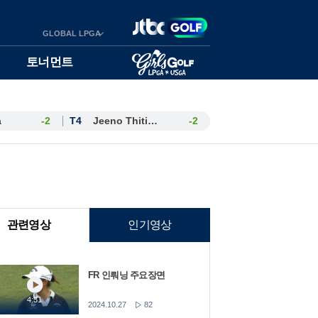
GLOBAL LPGA
토너먼트
a
-2
T4
Jeeno Thitikul
-2
관련영상
인기영상
FR 인뤄닝 주요장면
4:31
2024.10.27
82