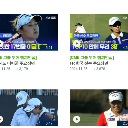
5:21
4:5
ME 그룹 투어 챔피언십]
[CME 그룹 투어 챔피언십]
 지노 티띠꾼 주요장면
FR 한국 선수 주요장면
.11.25
3,179
2024.11.25
3,678
0:47
2:5