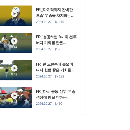
FR_'마지막까지 완벽한
모습' 우승을 차지하는...
1:43
2024.10.27
119
FR_'성공하면 2타 차 선두'
버디 기회를 만든...
0:44
2024.10.27
76
FR_핀 오른쪽에 붙으며
다시 한번 좋은 기회를...
0:42
2024.10.27
122
FR_'다시 공동 선두' 우승
경쟁에 힘을 더하는...
0:43
2024.10.27
90