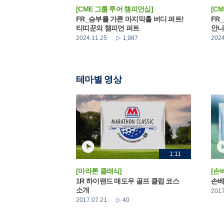
[CME 그룹 투어 챔피언십]
[C
FR_승부를 가른 마지막홀 버디 퍼트!
FR
티띠꾼의 챔피언 퍼트
안
2024.11.25
1,987
2024
테마별 영상
1:11
[마라톤 클래식]
[손
1R 하이랜드 매도우 골프 클럽 코스
손베
소개
2017
2017.07.21
40