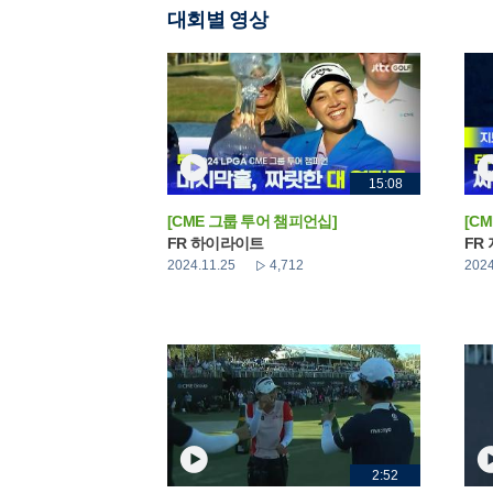
대회별 영상
15:08
[CME 그룹 투어 챔피언십]
[C
FR 하이라이트
FR
2024.11.25
4,712
2024
2:52