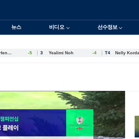
뉴스
비디오
선수정보
Esther Henseleit
-5
3
Yealimi Noh
-4
T4
Nelly Kord