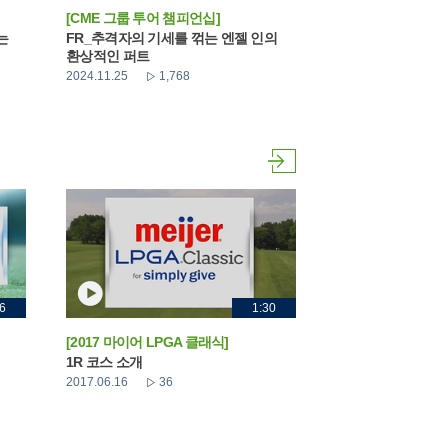
[CME 그룹 투어 챔피언십]
는
FR_추격자의 기세를 꺾는 엔젤 인의
환상적인 퍼트
2024.11.25
1,768
6
1:30
[2017 마이어 LPGA 클래식]
1R 코스 소개
2017.06.16
36