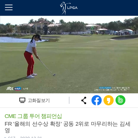
본
문
바
로
가
기
고화질보기
CME 그룹 투어 챔피언십
FR '올해의 선수상 확정' 공동 2위로 마무리하는 김세
영