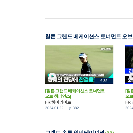
힐튼 그랜드 베케이션스 토너먼트 오브
6:35
[힐튼 그랜드 베케이션스 토너먼트
[힐
오브 챔피언스]
오브
FR 하이라이트
FR
2024.01.22
382
2024
그랜트 손튼 인비테이셔널
(33)