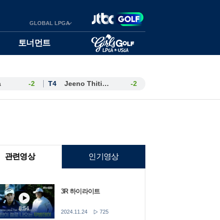
GLOBAL LPGA
토너먼트
a
-2
T4
Jeeno Thitikul
-2
관련영상
인기영상
3R 하이라이트
8:54
2024.11.24
725