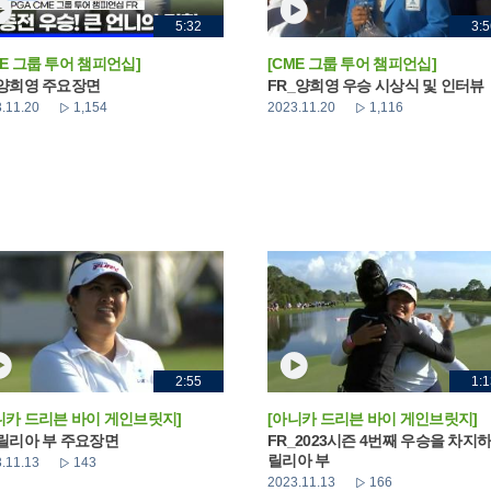
5:32
3:5
ME 그룹 투어 챔피언십]
[CME 그룹 투어 챔피언십]
 양희영 주요장면
FR_양희영 우승 시상식 및 인터뷰
.11.20
1,154
2023.11.20
1,116
2:55
1:1
니카 드리븐 바이 게인브릿지]
[아니카 드리븐 바이 게인브릿지]
 릴리아 부 주요장면
FR_2023시즌 4번째 우승을 차지
릴리아 부
.11.13
143
2023.11.13
166