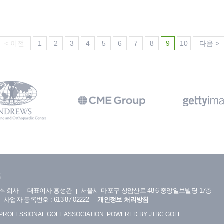
< 이전
1
2
3
4
5
6
7
8
9
10
다음 >
트
주식회사
대표이사 홍성완
서울시 마포구 상암산로 48-6 중앙일보빌딩 17층
사업자 등록번호 : 613-87-02222
개인정보 처리방침
 PROFESSIONAL GOLF ASSOCIATION. POWERED BY JTBC GOLF