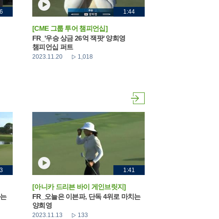
6
1:44
[CME 그룹 투어 챔피언십]
FR_'우승 상금 26억 잭팟' 양희영
챔피언십 퍼트
2023.11.20
1,018
3
1:41
[아니카 드리븐 바이 게인브릿지]
하는
FR_오늘은 이븐파, 단독 4위로 마치는
양희영
2023.11.13
133