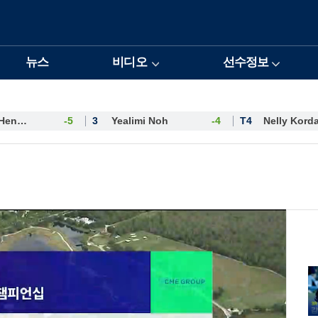
뉴스
비디오
선수정보
Esther Henseleit
-5
3
Yealimi Noh
-4
T4
Nelly Kord