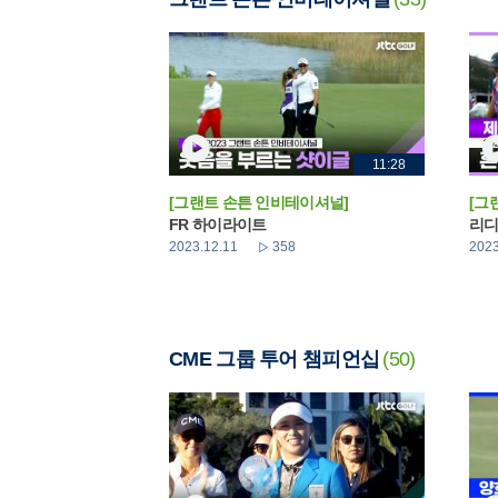
11:28
[그랜트 손튼 인비테이셔널]
[그
FR 하이라이트
리디
2023.12.11
358
2023
CME 그룹 투어 챔피언십
(50)