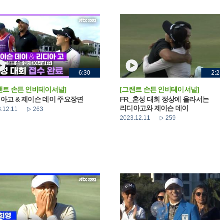
6:30
2:2
랜트 손튼 인비테이셔널]
[그랜트 손튼 인비테이셔널]
아고 & 제이슨 데이 주요장면
FR_혼성 대회 정상에 올라서는
리디아고와 제이슨 데이
.12.11
263
2023.12.11
259