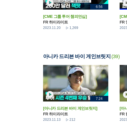
6:56
[CME 그룹 투어 챔피언십]
[C
FR 하이라이트
FR
2023.11.20
1,269
2023
아니카 드리븐 바이 게인브릿지
(39)
7:24
[아니카 드리븐 바이 게인브릿지]
[아
FR 하이라이트
FR
2023.11.13
212
2023