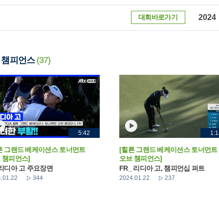
대회바로가기
2024
 챔피언스
(37)
5:42
1:1
튼 그랜드 베케이션스 토너먼트
[힐튼 그랜드 베케이션스 토너먼트
 챔피언스]
오브 챔피언스]
 리디아 고 주요장면
FR_ 리디아 고, 챔피언십 퍼트
.01.22
344
2024.01.22
237