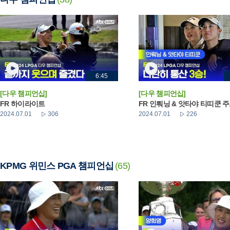
6:45
[다우 챔피언십]
[다우 챔피언십]
FR 하이라이트
FR 인뤄닝 & 앗타야 티띠쿤 
2024.07.01
306
2024.07.01
226
KPMG 위민스 PGA 챔피언십
(65)