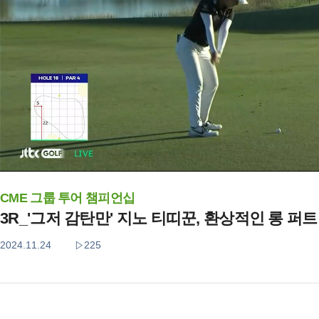
CME 그룹 투어 챔피언십
3R_'그저 감탄만' 지노 티띠꾼, 환상적인 롱 퍼트
2024.11.24
225