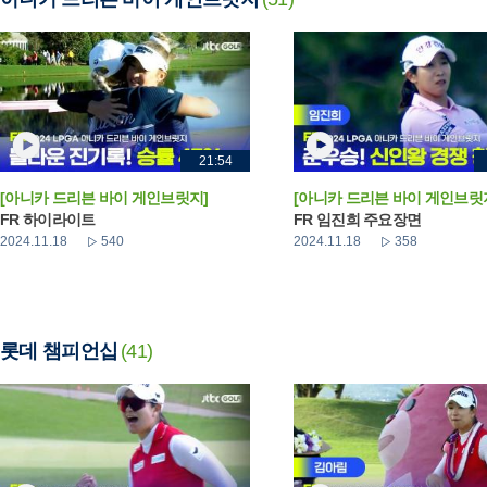
21:54
[아니카 드리븐 바이 게인브릿지]
[아니카 드리븐 바이 게인브릿
FR 하이라이트
FR 임진희 주요장면
2024.11.18
540
2024.11.18
358
롯데 챔피언십
(41)