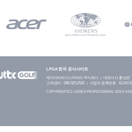
LPGA 한국 공식사이트
제이티비씨디스커버리 주식회사
대표이사 홍성완
고객센터 : 080-025-2525
사업자 등록번호 : 613-87-0
COPYRIGHT(C) LADIES PROFESSIONAL GOLF ASS