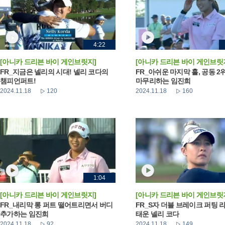
4:22
[아니카 드리븐 바이 게인브릿지]
[아니카 드리븐 바이 게인브릿
FR_지금은 넬리의 시대! 넬리 코다의
FR_아쉬운 마지막 홀, 공동 2
챔피언퍼트!
마무리하는 임진희
2024.11.18
120
2024.11.18
160
1:04
[아니카 드리븐 바이 게인브릿지]
[아니카 드리븐 바이 게인브릿
FR_내리막 롱 퍼트 떨어트리면서 버디
FR_S자 더블 브레이크 퍼팅 
추가하는 임진희
태운 넬리 코다
2024.11.18
92
2024.11.18
149