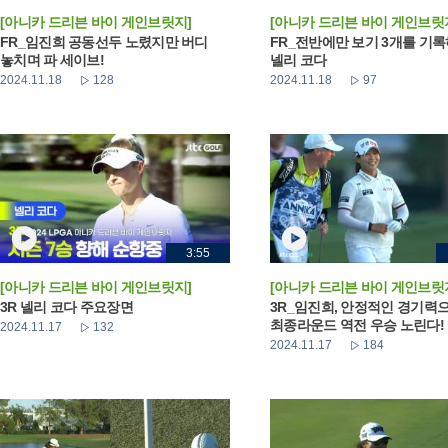
[아니카 드리븐 바이 게인브릿지]
[아니카 드리븐 바이 게인브릿
FR_임진희 공동선두 노렸지만 버디
FR_전반에만 보기 3개를 기
놓치며 파 세이브!
넬리 코다
2024.11.18
128
2024.11.18
97
3:55
[아니카 드리븐 바이 게인브릿지]
[아니카 드리븐 바이 게인브릿
3R 넬리 코다 주요장면
3R_임진희, 안정적인 경기력
최종라운드 역전 우승 노린다!
2024.11.17
132
2024.11.17
184