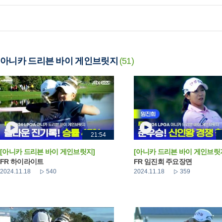
아니카 드리븐 바이 게인브릿지
(51)
21:54
[아니카 드리븐 바이 게인브릿지]
[아니카 드리븐 바이 게인브릿
FR 하이라이트
FR 임진희 주요장면
2024.11.18
540
2024.11.18
359