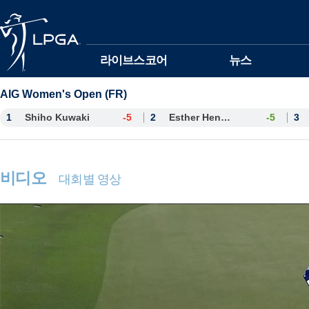
본문바로가기
라이브스코어
뉴스
AIG Women's Open (FR)
1
Shiho Kuwaki
-5
2
Esther Henseleit
-5
3
비디오
대회별 영상