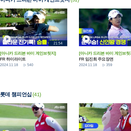
21:54
[아니카 드리븐 바이 게인브릿지]
[아니카 드리븐 바이 게인브릿
FR 하이라이트
FR 임진희 주요장면
2024.11.18
540
2024.11.18
359
롯데 챔피언십
(41)