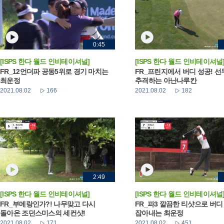
0:45
[ISPS 한다 월드 인비테이셔널]
[ISPS 한다 월드 인비테이셔널
FR_12언더파 공동5위로 경기 마치는
FR_프린지에서 버디 성공! 선
최운정
추격하는 아난나루칸
2021.08.02
166
2021.08.02
182
2:49
[ISPS 한다 월드 인비테이셔널]
[ISPS 한다 월드 인비테이셔널
FR_부메랑인가?! 나무맞고 다시
FR_파3 깔끔한 티샷으로 버디
돌아온 조던스미스의 세컨샷!
잡아내는 최운정
2021.08.02
171
2021.08.02
451