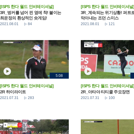
[ISPS 한다 월드 인비테이셔널]
[ISPS 한다 월드 인비테이셔널
3R_벙커를 넘어 핀 옆에 착! 붙이는
3R_계속되는 위기상황! 퍼트
최운정의 환상적인 숏게임!
막아내는 조던 스미스
2021.08.01
84
2021.08.01
121
5:08
[ISPS 한다 월드 인비테이셔널]
[ISPS 한다 월드 인비테이셔널
2R 하이라이트
2R_아타야 티티쿨 주요장면
2021.07.31
283
2021.07.31
100