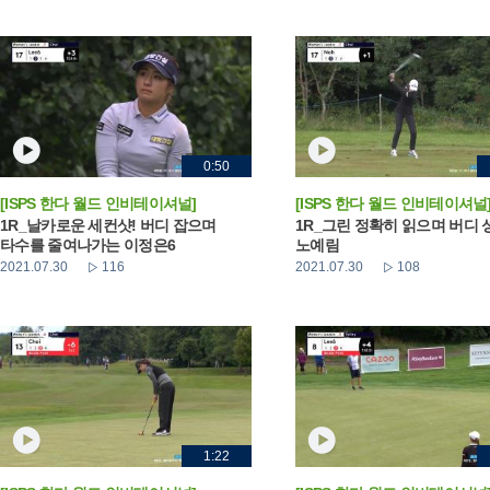
0:50
[ISPS 한다 월드 인비테이셔널]
[ISPS 한다 월드 인비테이셔널
1R_날카로운 세컨샷! 버디 잡으며
1R_그린 정확히 읽으며 버디
타수를 줄여나가는 이정은6
노예림
2021.07.30
116
2021.07.30
108
1:22