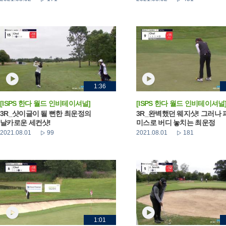
1:36
[ISPS 한다 월드 인비테이셔널]
[ISPS 한다 월드 인비테이셔널
3R_샷이글이 될 뻔한 최운정의
3R_완벽했던 웨지샷! 그러나 
날카로운 세컨샷!
미스로 버디 놓치는 최운정
2021.08.01
99
2021.08.01
181
1:01