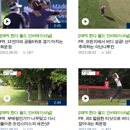
0:45
[ISPS 한다 월드 인비테이셔널]
[ISPS 한다 월드 인비테이셔널
FR_12언더파 공동5위로 경기 마치는
FR_프린지에서 버디 성공! 선
최운정
추격하는 아난나루칸
2021.08.02
167
2021.08.02
182
2:49
[ISPS 한다 월드 인비테이셔널]
[ISPS 한다 월드 인비테이셔널
FR_부메랑인가?! 나무맞고 다시
FR_파3 깔끔한 티샷으로 버디
돌아온 조던스미스의 세컨샷!
잡아내는 최운정
2021.08.02
171
2021.08.02
451