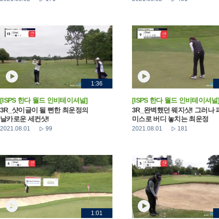
1:36
[ISPS 한다 월드 인비테이셔널]
[ISPS 한다 월드 인비테이셔널
3R_샷이글이 될 뻔한 최운정의
3R_완벽했던 웨지샷! 그러나 
날카로운 세컨샷!
미스로 버디 놓치는 최운정
2021.08.01
99
2021.08.01
181
1:01