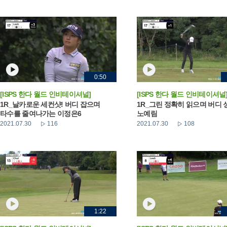
0:50
[ISPS 한다 월드 인비테이셔널]
[ISPS 한다 월드 인비테이셔널
1R_날카로운 세컨샷! 버디 잡으며
1R_그린 정확히 읽으며 버디
타수를 줄여나가는 이정은6
노예림
2021.07.30
116
2021.07.30
108
1:22