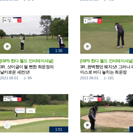
1:36
[ISPS 한다 월드 인비테이셔널]
[ISPS 한다 월드 인비테이셔널
3R_샷이글이 될 뻔한 최운정의
3R_완벽했던 웨지샷! 그러나 
날카로운 세컨샷!
미스로 버디 놓치는 최운정
2021.08.01
99
2021.08.01
181
1:01