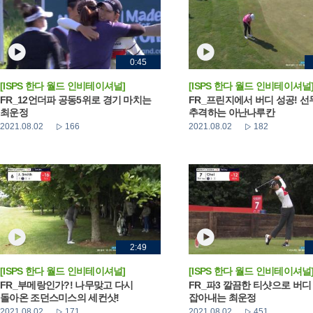
0:45
[ISPS 한다 월드 인비테이셔널]
[ISPS 한다 월드 인비테이셔널
FR_12언더파 공동5위로 경기 마치는
FR_프린지에서 버디 성공! 선
최운정
추격하는 아난나루칸
2021.08.02
166
2021.08.02
182
2:49
[ISPS 한다 월드 인비테이셔널]
[ISPS 한다 월드 인비테이셔널
FR_부메랑인가?! 나무맞고 다시
FR_파3 깔끔한 티샷으로 버디
돌아온 조던스미스의 세컨샷!
잡아내는 최운정
2021.08.02
171
2021.08.02
451