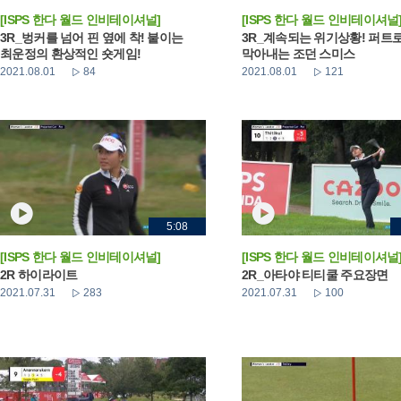
[ISPS 한다 월드 인비테이셔널]
[ISPS 한다 월드 인비테이셔널
3R_벙커를 넘어 핀 옆에 착! 붙이는
3R_계속되는 위기상황! 퍼트
최운정의 환상적인 숏게임!
막아내는 조던 스미스
2021.08.01
84
2021.08.01
121
5:08
[ISPS 한다 월드 인비테이셔널]
[ISPS 한다 월드 인비테이셔널
2R 하이라이트
2R_아타야 티티쿨 주요장면
2021.07.31
283
2021.07.31
100