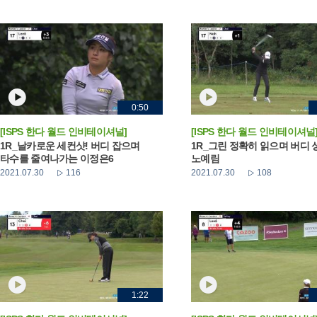
0:50
[ISPS 한다 월드 인비테이셔널]
[ISPS 한다 월드 인비테이셔널
1R_날카로운 세컨샷! 버디 잡으며
1R_그린 정확히 읽으며 버디
타수를 줄여나가는 이정은6
노예림
2021.07.30
116
2021.07.30
108
1:22