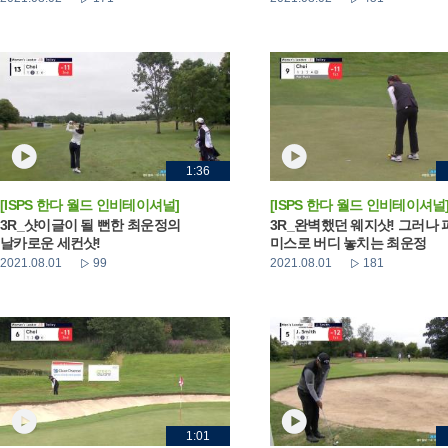
1:36
[ISPS 한다 월드 인비테이셔널]
[ISPS 한다 월드 인비테이셔널
3R_샷이글이 될 뻔한 최운정의
3R_완벽했던 웨지샷! 그러나 
날카로운 세컨샷!
미스로 버디 놓치는 최운정
2021.08.01
99
2021.08.01
181
1:01