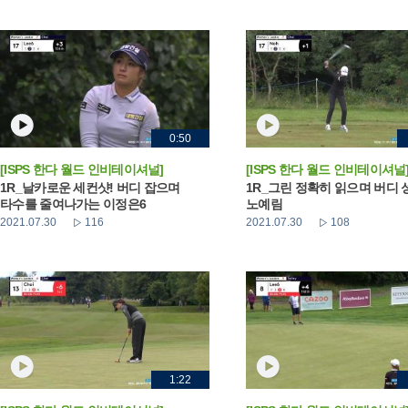
0:50
[ISPS 한다 월드 인비테이셔널]
[ISPS 한다 월드 인비테이셔널
1R_날카로운 세컨샷! 버디 잡으며
1R_그린 정확히 읽으며 버디
타수를 줄여나가는 이정은6
노예림
2021.07.30
116
2021.07.30
108
1:22