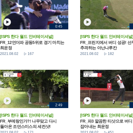
0:45
[ISPS 한다 월드 인비테이셔널]
[ISPS 한다 월드 인비테이셔널
FR_12언더파 공동5위로 경기 마치는
FR_프린지에서 버디 성공! 선
최운정
추격하는 아난나루칸
2021.08.02
167
2021.08.02
182
2:49
[ISPS 한다 월드 인비테이셔널]
[ISPS 한다 월드 인비테이셔널
FR_부메랑인가?! 나무맞고 다시
FR_파3 깔끔한 티샷으로 버디
돌아온 조던스미스의 세컨샷!
잡아내는 최운정
2021.08.02
171
2021.08.02
451