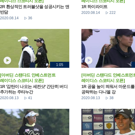
레이디스 스코티시 오픈]
레이디스 스코티시 오픈]
2R 환상적인 트러블샷을 성공시키는 앤
1R 하이라이트
반담
2020.08.14
222
2020.08.14
36
1:05
[아버딘 스탠다드 인베스트먼트
[아버딘 스탠다드 인베스트먼
레이디스 스코티시 오픈]
레이디스 스코티시 오픈]
1R '감탄이 나오는 세컨샷' 간단히 버디
1R 공을 높이 띄워서 마운드를
추가하는 주타누간
공략하는 다니엘 강
2020.08.13
41
2020.08.13
38