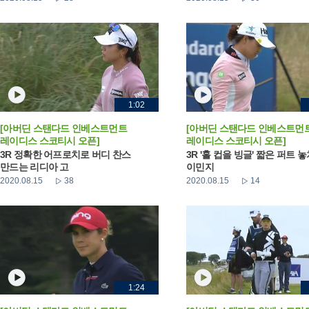
1:02
[아버딘 스탠다드 인베스트먼트
[아버딘 스탠다드 인베스트먼
레이디스 스코티시 오픈]
레이디스 스코티시 오픈]
3R 정확한 어프로치로 버디 찬스
3R '홀 컵을 빙글' 짧은 퍼트 
만드는 리디아 고
이민지
2020.08.15
38
2020.08.15
14
1:24