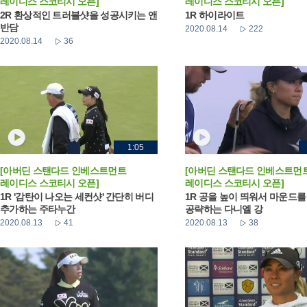
레이디스 스코티시 오픈]
레이디스 스코티시 오픈]
2R 환상적인 트러블샷을 성공시키는 앤
1R 하이라이트
반담
2020.08.14
222
2020.08.14
36
1:05
[아버딘 스탠다드 인베스트먼트
[아버딘 스탠다드 인베스트먼
레이디스 스코티시 오픈]
레이디스 스코티시 오픈]
1R '감탄이 나오는 세컨샷' 간단히 버디
1R 공을 높이 띄워서 마운드를
추가하는 주타누간
공략하는 다니엘 강
2020.08.13
41
2020.08.13
38