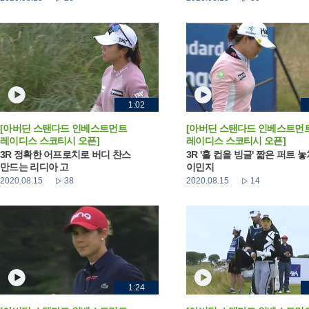
1:02
[아버딘 스탠다드 인베스트먼트
[아버딘 스탠다드 인베스트먼
레이디스 스코티시 오픈]
레이디스 스코티시 오픈]
3R 정확한 어프로치로 버디 찬스
3R '홀 컵을 빙글' 짧은 퍼트 
만드는 리디아 고
이민지
2020.08.15
38
2020.08.15
14
1:24