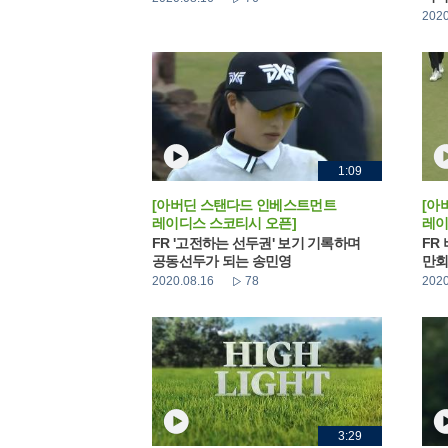
2020
1:09
[아버딘 스탠다드 인베스트먼트
[아
레이디스 스코티시 오픈]
레이
FR '고전하는 선두권' 보기 기록하며
FR
공동선두가 되는 송민영
만회
2020.08.16
78
2020
3:29