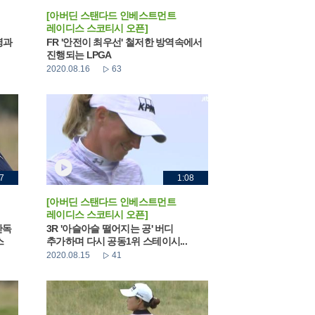
[아버딘 스탠다드 인베스트먼트
레이디스 스코티시 오픈]
영과
FR '안전이 최우선' 철저한 방역속에서
진행되는 LPGA
2020.08.16
63
7
1:08
[아버딘 스탠다드 인베스트먼트
레이디스 스코티시 오픈]
단독
3R '아슬아슬 떨어지는 공' 버디
스
추가하며 다시 공동1위 스테이시...
2020.08.15
41