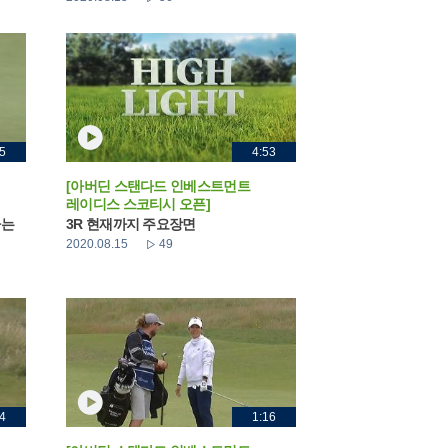
5
4:53
[아버딘 스탠다드 인베스트먼트
레이디스 스코티시 오픈]
하는
3R 현재까지 주요장면
2020.08.15
49
4
1:16