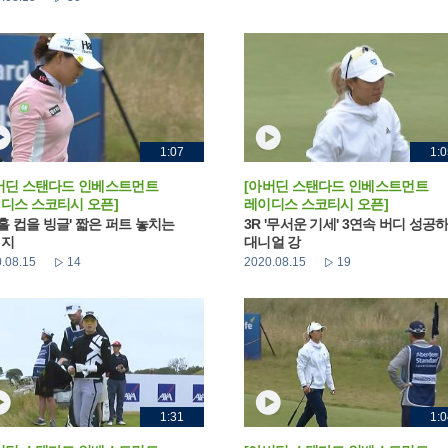
1:07
1:0
버딘 스탠다드 인베스트먼트
[아버딘 스탠다드 인베스트먼트
디스 스코티시 오픈]
레이디스 스코티시 오픈]
 '홀 컵을 빙글' 짧은 퍼트 놓치는
3R '무서운 기세' 3연속 버디 성공
민지
대니얼 강
.08.15
14
2020.08.15
19
1:31
1:0