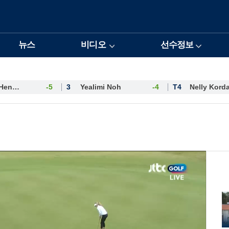
뉴스
비디오
선수정보
Esther Henseleit
-5
3
Yealimi Noh
-4
T4
Nelly Kord