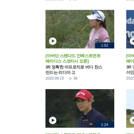
1:02
[아버딘 스탠다드 인베스트먼트
[아
레이디스 스코티시 오픈]
레이
3R 정확한 어프로치로 버디 찬스
3R
만드는 리디아 고
이
2020.08.15
38
2020
1:24