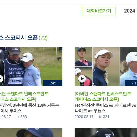
대회바로가기
2024
스 스코티시 오픈
(72)
1:45
2:1
버딘 스탠다드 인베스트먼트
[아버딘 스탠다드 인베스트먼트
디스 스코티시 오픈]
레이디스 스코티시 오픈]
 연장전, 3년만에 통산 13승 거두는
FR '연장전' 루이스 vs 페데르센 vs
이시 루이스
나이트 vs 무뇨스
.08.17
353
2020.08.17
321