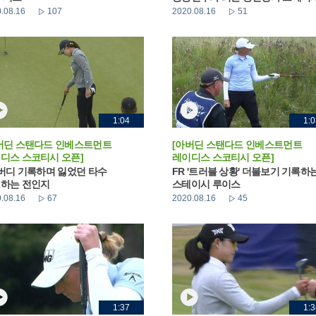
.08.16
107
2020.08.16
51
1:04
1:0
버딘 스탠다드 인베스트먼트
[아버딘 스탠다드 인베스트먼트
디스 스코티시 오픈]
레이디스 스코티시 오픈]
 버디 기록하며 잃었던 타수
FR '트러블 상황' 더블보기 기록하
하는 전인지
스테이시 루이스
.08.16
67
2020.08.16
45
1:37
1:3