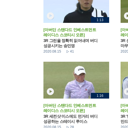
1:13
[아버딘 스탠다드 인베스트먼트
[아
레이디스 스코티시 오픈]
레이
3R 그린을 정확히 읽어내며 버디
3R
성공시키는 송민영
마무
2020.08.15
41
2020
1:16
[아버딘 스탠다드 인베스트먼트
[아
레이디스 스코티시 오픈]
레이
3R 세컨샷 미스에도 먼거리 버디
3R
성공하는 스테이시 루이스
만드
2020.08.15
28
2020