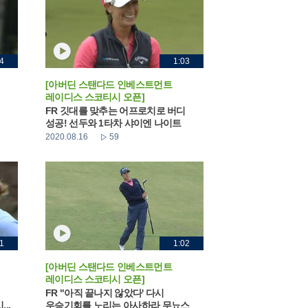
4
1:03
[아버딘 스탠다드 인베스트먼트
레이디스 스코티시 오픈]
FR 깃대를 맞추는 어프로치로 버디
성공! 선두와 1타차 샤이엔 나이트
2020.08.16
59
1
1:02
[아버딘 스탠다드 인베스트먼트
레이디스 스코티시 오픈]
FR "아직 끝나지 않았다' 다시
..
우승기회를 노리는 아사하라 무뇨스