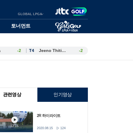
GLOBAL LPGA
토너먼트
a
-2
T4
Jeeno Thitikul
-2
관련영상
인기영상
2R 하이라이트
12:15
2020.08.15
124