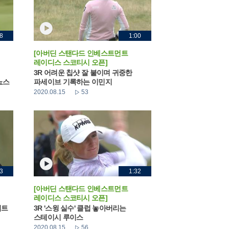
8
1:00
[아버딘 스탠다드 인베스트먼트
레이디스 스코티시 오픈]
3R 어려운 칩샷 잘 붙이며 귀중한
뇨스
파세이브 기록하는 이민지
2020.08.15
53
3
1:32
[아버딘 스탠다드 인베스트먼트
레이디스 스코티시 오픈]
퍼트
3R '스윙 실수' 클럽 놓아버리는
스테이시 루이스
2020.08.15
56