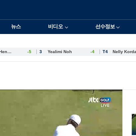
뉴스
비디오
선수정보
Esther Henseleit
-5
3
Yealimi Noh
-4
T4
Nelly Kord