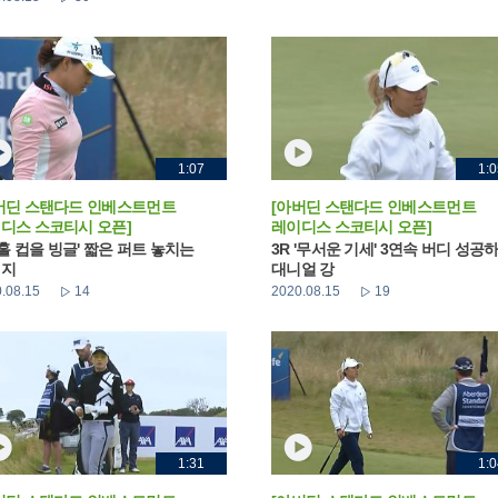
1:07
1:0
버딘 스탠다드 인베스트먼트
[아버딘 스탠다드 인베스트먼트
디스 스코티시 오픈]
레이디스 스코티시 오픈]
 '홀 컵을 빙글' 짧은 퍼트 놓치는
3R '무서운 기세' 3연속 버디 성공
민지
대니얼 강
.08.15
14
2020.08.15
19
1:31
1:0