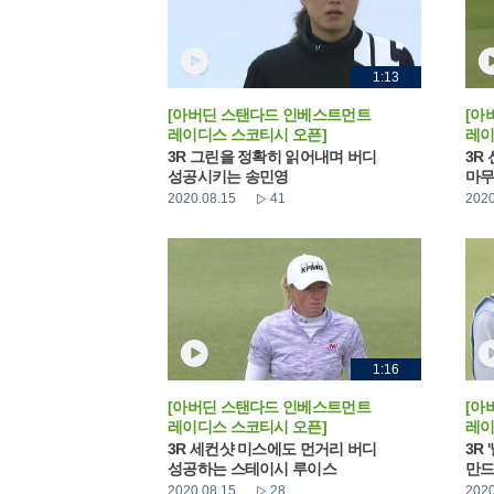
1:13
[아버딘 스탠다드 인베스트먼트
[아
레이디스 스코티시 오픈]
레이
3R 그린을 정확히 읽어내며 버디
3R
성공시키는 송민영
마무
2020.08.15
41
2020
1:16
[아버딘 스탠다드 인베스트먼트
[아
레이디스 스코티시 오픈]
레이
3R 세컨샷 미스에도 먼거리 버디
3R
성공하는 스테이시 루이스
만드
2020.08.15
28
2020