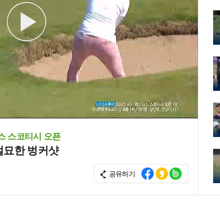
스 스코티시 오픈
절묘한 벙커샷
공유하기