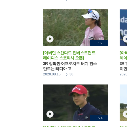
1:02
[아버딘 스탠다드 인베스트먼트
[아
레이디스 스코티시 오픈]
레이
3R 정확한 어프로치로 버디 찬스
3R
만드는 리디아 고
이
2020.08.15
38
2020
1:24