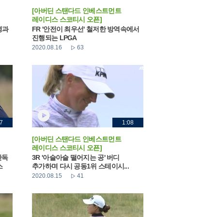
[아버딘 스탠다드 인베스트먼트
레이디스 스코티시 오픈]
영과
FR '안전이 최우선' 철저한 방역속에서
진행되는 LPGA
2020.08.16
63
7
1:08
[아버딘 스탠다드 인베스트먼트
레이디스 스코티시 오픈]
단독
3R '아슬아슬 떨어지는 공' 버디
스
추가하며 다시 공동1위 스테이시...
2020.08.15
41