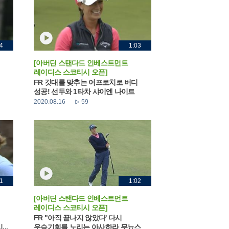
4
1:03
[아버딘 스탠다드 인베스트먼트
레이디스 스코티시 오픈]
FR 깃대를 맞추는 어프로치로 버디
성공! 선두와 1타차 샤이엔 나이트
2020.08.16
59
1
1:02
[아버딘 스탠다드 인베스트먼트
레이디스 스코티시 오픈]
FR "아직 끝나지 않았다' 다시
..
우승기회를 노리는 아사하라 무뇨스