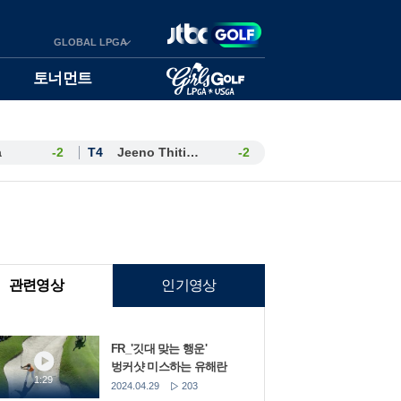
GLOBAL LPGA
토너먼트
a
-2
T4
Jeeno Thitikul
-2
관련영상
인기영상
FR_'깃대 맞는 행운'
벙커샷 미스하는 유해란
1:29
2024.04.29
203