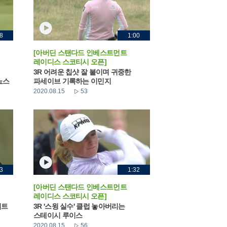
8
1:00
[아버딘 스탠다드 인베스트먼트
레이디스 스코티시 오픈]
3R 어려운 칩샷 잘 붙이며 귀중한
뇨스
파세이브 기록하는 이민지
2020.08.15
53
3
1:32
[아버딘 스탠다드 인베스트먼트
레이디스 스코티시 오픈]
퍼트
3R '스윙 실수' 클럽 놓아버리는
스테이시 루이스
2020.08.15
56