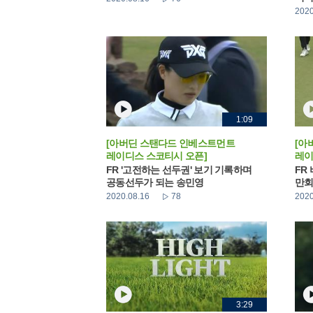
2020
1:09
[아버딘 스탠다드 인베스트먼트
[아
레이디스 스코티시 오픈]
레이
FR '고전하는 선두권' 보기 기록하며
FR
공동선두가 되는 송민영
만회
2020.08.16
78
2020
3:29