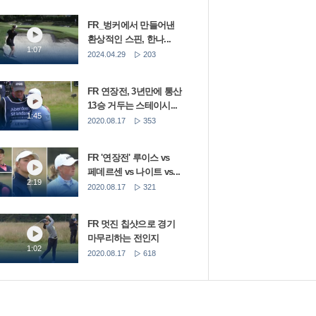
FR_벙커에서 만들어낸
환상적인 스핀, 한나...
1:07
2024.04.29
203
FR 연장전, 3년만에 통산
13승 거두는 스테이시...
1:45
2020.08.17
353
FR '연장전' 루이스 vs
페데르센 vs 나이트 vs...
2:19
2020.08.17
321
FR 멋진 칩샷으로 경기
마무리하는 전인지
1:02
2020.08.17
618