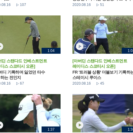
.08.16
107
2020.08.16
51
1:04
1:0
버딘 스탠다드 인베스트먼트
[아버딘 스탠다드 인베스트먼트
디스 스코티시 오픈]
레이디스 스코티시 오픈]
 버디 기록하며 잃었던 타수
FR '트러블 상황' 더블보기 기록하
하는 전인지
스테이시 루이스
.08.16
67
2020.08.16
45
1:37
1:3