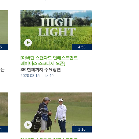
5
4:53
[아버딘 스탠다드 인베스트먼트
레이디스 스코티시 오픈]
하는
3R 현재까지 주요장면
2020.08.15
49
4
1:16