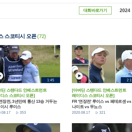
대회바로가기
2024
스 스코티시 오픈
(72)
1:45
2:1
버딘 스탠다드 인베스트먼트
[아버딘 스탠다드 인베스트먼트
디스 스코티시 오픈]
레이디스 스코티시 오픈]
 연장전, 3년만에 통산 13승 거두는
FR '연장전' 루이스 vs 페데르센 vs
이시 루이스
나이트 vs 무뇨스
.08.17
353
2020.08.17
321