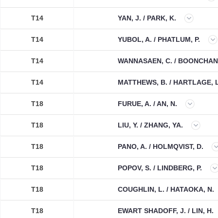
T14
YAN, J. / PARK, K.
T14
YUBOL, A. / PHATLUM, P.
T14
WANNASAEN, C. / BOONCHANT
T14
MATTHEWS, B. / HARTLAGE, L
T18
FURUE, A. / AN, N.
T18
LIU, Y. / ZHANG, YA.
T18
PANO, A. / HOLMQVIST, D.
T18
POPOV, S. / LINDBERG, P.
T18
COUGHLIN, L. / HATAOKA, N.
T18
EWART SHADOFF, J. / LIN, H.