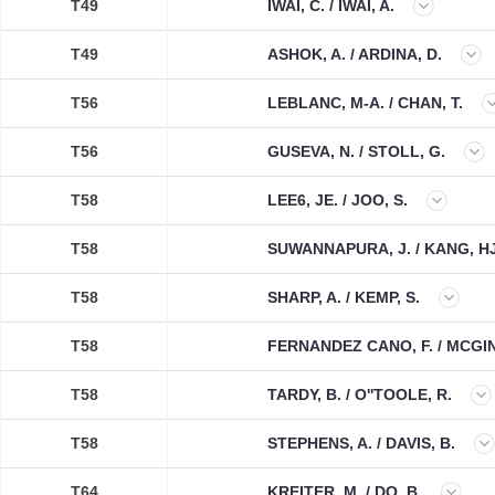
T49
IWAI, C. / IWAI, A.
T49
ASHOK, A. / ARDINA, D.
T56
LEBLANC, M-A. / CHAN, T.
T56
GUSEVA, N. / STOLL, G.
T58
LEE6, JE. / JOO, S.
T58
SUWANNAPURA, J. / KANG, HJ
T58
SHARP, A. / KEMP, S.
T58
FERNANDEZ CANO, F. / MCGIN
T58
TARDY, B. / O''TOOLE, R.
T58
STEPHENS, A. / DAVIS, B.
T64
KREITER, M. / DO, B.