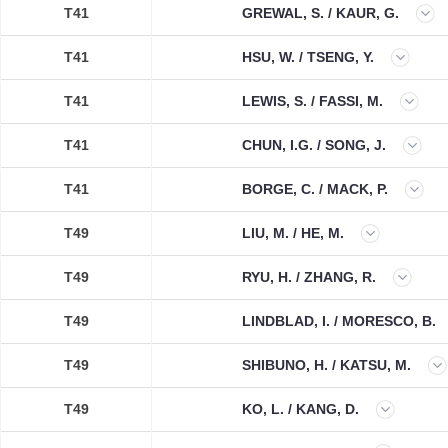
T41
GREWAL, S. / KAUR, G.
T41
HSU, W. / TSENG, Y.
T41
LEWIS, S. / FASSI, M.
T41
CHUN, I.G. / SONG, J.
T41
BORGE, C. / MACK, P.
T49
LIU, M. / HE, M.
T49
RYU, H. / ZHANG, R.
T49
LINDBLAD, I. / MORESCO, B.
T49
SHIBUNO, H. / KATSU, M.
T49
KO, L. / KANG, D.