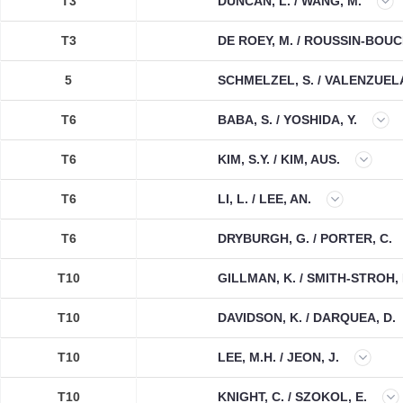
T3
DUNCAN, L. / WANG, M.
T3
DE ROEY, M. / ROUSSIN-BOU
5
SCHMELZEL, S. / VALENZUELA
T6
BABA, S. / YOSHIDA, Y.
T6
KIM, S.Y. / KIM, AUS.
T6
LI, L. / LEE, AN.
T6
DRYBURGH, G. / PORTER, C.
T10
GILLMAN, K. / SMITH-STROH, 
T10
DAVIDSON, K. / DARQUEA, D.
T10
LEE, M.H. / JEON, J.
T10
KNIGHT, C. / SZOKOL, E.