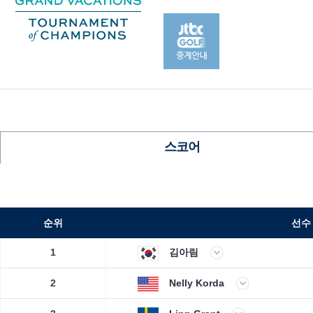
스코어
순위
선수
1
김아림
2
Nelly Korda