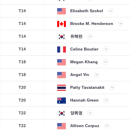
T14
Elizabeth Szokol
T14
Brooke M. Henderson
T14
유해란
T14
Celine Boutier
T18
Megan Khang
T18
Angel Yin
T20
Patty Tavatanakit
T20
Hannah Green
T22
양희영
T22
Allisen Corpuz