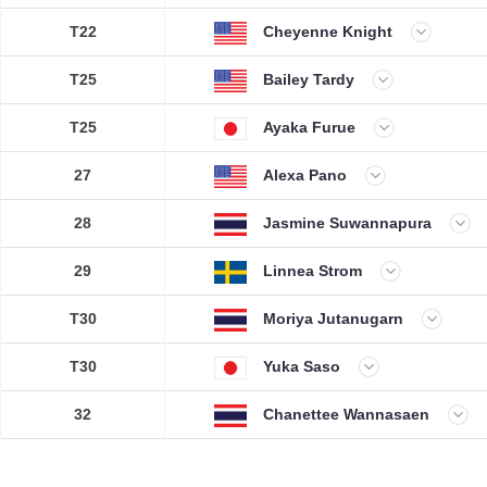
T22
Cheyenne Knight
T25
Bailey Tardy
T25
Ayaka Furue
27
Alexa Pano
28
Jasmine Suwannapura
29
Linnea Strom
T30
Moriya Jutanugarn
T30
Yuka Saso
32
Chanettee Wannasaen