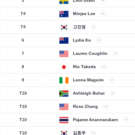
3
Linn Grant
T4
Minjee Lee
T4
고진영
6
Lydia Ko
7
Lauren Coughlin
8
Rio Takeda
9
Leona Maguire
T10
Ashleigh Buhai
T10
Rose Zhang
T10
Pajaree Anannarukarn
T10
김효주