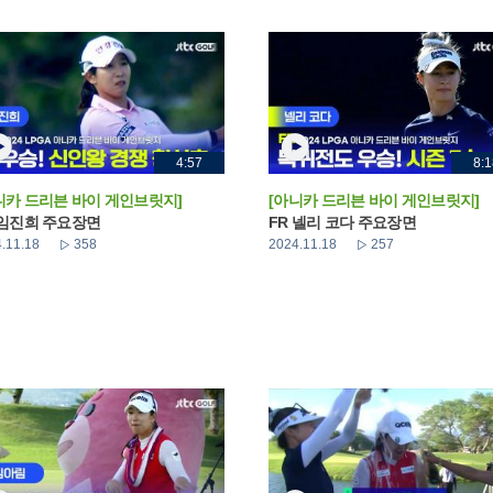
4:57
8:1
니카 드리븐 바이 게인브릿지]
[아니카 드리븐 바이 게인브릿지]
 임진희 주요장면
FR 넬리 코다 주요장면
.11.18
358
2024.11.18
257