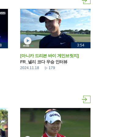
8
3:54
[아니카 드리븐 바이 게인브릿지]
FR_넬리 코다 우승 인터뷰
2024.11.18
179