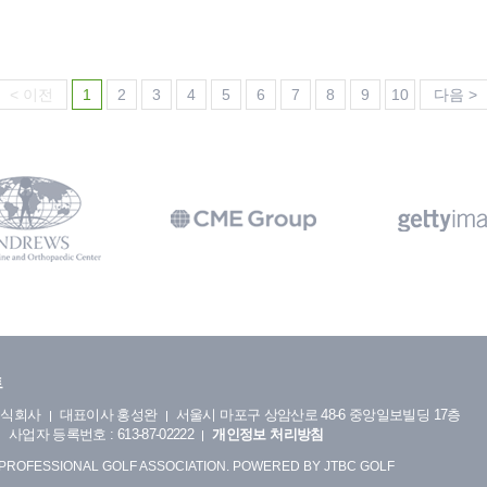
< 이전
1
2
3
4
5
6
7
8
9
10
다음 >
트
주식회사
대표이사 홍성완
서울시 마포구 상암산로 48-6 중앙일보빌딩 17층
사업자 등록번호 : 613-87-02222
개인정보 처리방침
 PROFESSIONAL GOLF ASSOCIATION. POWERED BY JTBC GOLF