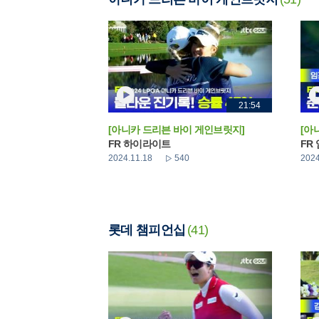
21:54
[아니카 드리븐 바이 게인브릿지]
[아
FR 하이라이트
FR
2024.11.18
540
2024
롯데 챔피언십
(41)