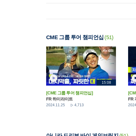
CME 그룹 투어 챔피언십
(51)
15:08
[CME 그룹 투어 챔피언십]
[C
FR 하이라이트
FR
2024.11.25
4,713
2024
아니카 드리븐 바이 게인브릿지
(51)