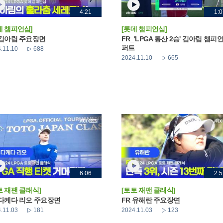
4:21
1:0
데 챔피언십]
[롯데 챔피언십]
 김아림 주요장면
FR_'LPGA 통산 2승' 김아림 챔피
퍼트
.11.10
688
2024.11.10
665
6:06
2:5
토 재팬 클래식]
[토토 재팬 클래식]
 다케다 리오 주요장면
FR 유해란 주요장면
.11.03
181
2024.11.03
123