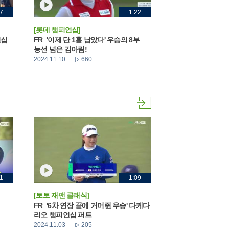
7
1:22
[롯데 챔피언십]
언십
FR_'이제 단 1홀 남았다' 우승의 8부
능선 넘은 김아림!
2024.11.10
660
1
1:09
[토토 재팬 클래식]
FR_'6차 연장 끝에 거머쥔 우승' 다케다
리오 챔피언십 퍼트
2024.11.03
205