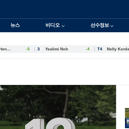
뉴스
비디오
선수정보
Esther Henseleit
-5
3
Yealimi Noh
-4
T4
Nelly Kord