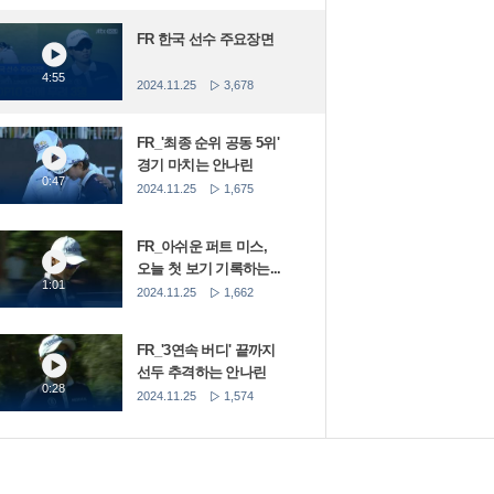
FR 한국 선수 주요장면
4:55
2024.11.25
3,678
FR_'최종 순위 공동 5위'
경기 마치는 안나린
0:47
2024.11.25
1,675
FR_아쉬운 퍼트 미스,
오늘 첫 보기 기록하는...
1:01
2024.11.25
1,662
FR_'3연속 버디' 끝까지
선두 추격하는 안나린
0:28
2024.11.25
1,574