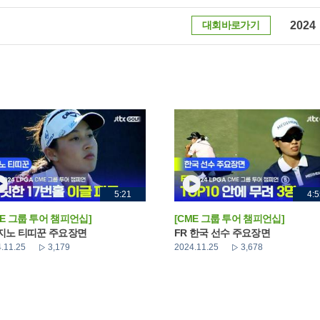
대회바로가기
2024
5:21
4:5
ME 그룹 투어 챔피언십]
[CME 그룹 투어 챔피언십]
 지노 티띠꾼 주요장면
FR 한국 선수 주요장면
.11.25
3,179
2024.11.25
3,678