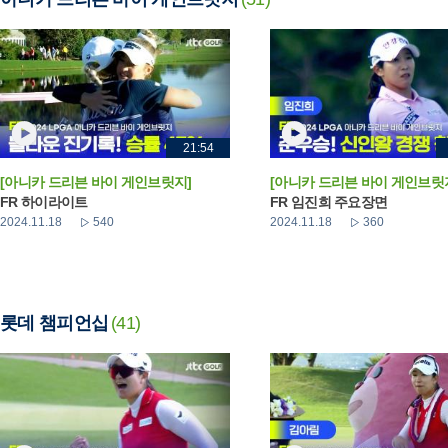
21:54
[아니카 드리븐 바이 게인브릿지]
[아니카 드리븐 바이 게인브릿
FR 하이라이트
FR 임진희 주요장면
2024.11.18
540
2024.11.18
360
롯데 챔피언십
(41)