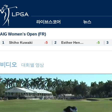
본문바로가기
라이브스코어
뉴스
AIG Women's Open (FR)
1
Shiho Kuwaki
-5
2
Esther Henseleit
-5
3
비디오
대회별 영상