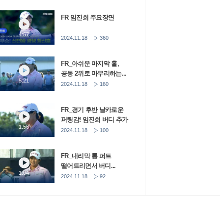
FR 임진희 주요장면
4:57
2024.11.18
360
FR_아쉬운 마지막 홀,
공동 2위로 마무리하는...
5:21
2024.11.18
160
FR_경기 후반 날카로운
퍼팅감! 임진희 버디 추가
1:56
2024.11.18
100
FR_내리막 롱 퍼트
떨어트리면서 버디...
1:04
2024.11.18
92