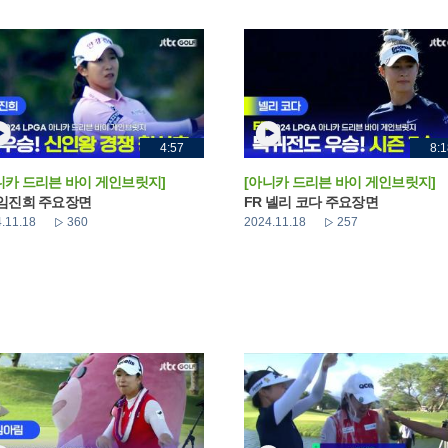
4:57
8:1
니카 드리븐 바이 게인브릿지]
[아니카 드리븐 바이 게인브릿지]
 임진희 주요장면
FR 넬리 코다 주요장면
.11.18
360
2024.11.18
257