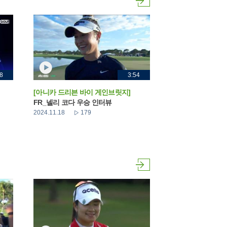
8
3:54
[아니카 드리븐 바이 게인브릿지]
FR_넬리 코다 우승 인터뷰
2024.11.18
179