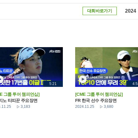
대회바로가기
2024
5:21
4:5
ME 그룹 투어 챔피언십]
[CME 그룹 투어 챔피언십]
 지노 티띠꾼 주요장면
FR 한국 선수 주요장면
.11.25
3,183
2024.11.25
3,680