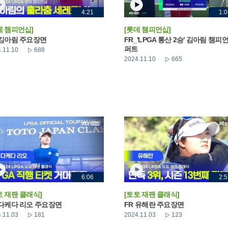
4:21
1:0
데 챔피언십]
[롯데 챔피언십]
 김아림 주요장면
FR_'LPGA 통산 2승' 김아림 챔피
퍼트
.11.10
688
2024.11.10
665
6:06
2:5
토 재팬 클래식]
[토토 재팬 클래식]
 다케다 리오 주요장면
FR 유해란 주요장면
.11.03
181
2024.11.03
123