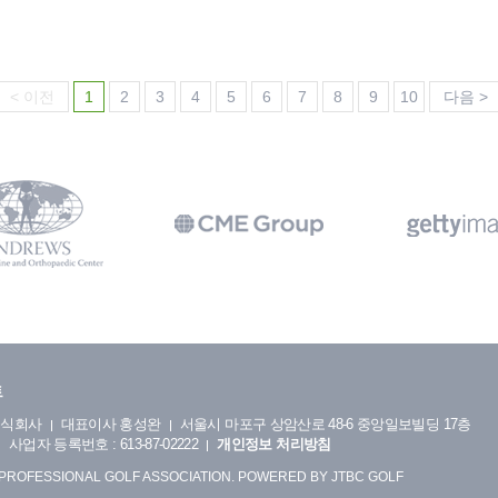
< 이전
1
2
3
4
5
6
7
8
9
10
다음 >
트
주식회사
대표이사 홍성완
서울시 마포구 상암산로 48-6 중앙일보빌딩 17층
사업자 등록번호 : 613-87-02222
개인정보 처리방침
 PROFESSIONAL GOLF ASSOCIATION. POWERED BY JTBC GOLF