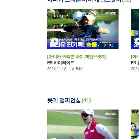
21:54
[아니카 드리븐 바이 게인브릿지]
[아
FR 하이라이트
FR
2024.11.18
540
2024
롯데 챔피언십
(41)