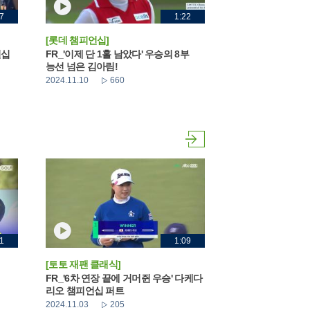
7
1:22
[롯데 챔피언십]
언십
FR_'이제 단 1홀 남았다' 우승의 8부
능선 넘은 김아림!
2024.11.10
660
1
1:09
[토토 재팬 클래식]
FR_'6차 연장 끝에 거머쥔 우승' 다케다
리오 챔피언십 퍼트
2024.11.03
205