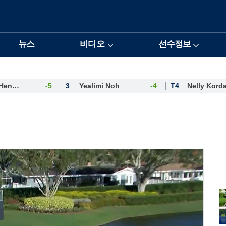
뉴스
비디오
선수정보
Esther Henseleit
-5
3
Yealimi Noh
-4
T4
Nelly Kord