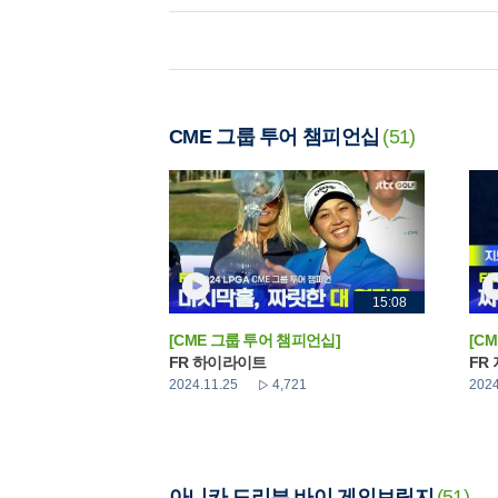
CME 그룹 투어 챔피언십
(51)
15:08
[CME 그룹 투어 챔피언십]
[C
FR 하이라이트
FR
2024.11.25
4,721
2024
아니카 드리븐 바이 게인브릿지
(51)