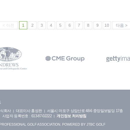
< 이전
1
2
3
4
5
6
7
8
9
10
다음 >
트
주식회사
대표이사 홍성완
서울시 마포구 상암산로 48-6 중앙일보빌딩 17층
사업자 등록번호 : 613-87-02222
개인정보 처리방침
 PROFESSIONAL GOLF ASSOCIATION. POWERED BY JTBC GOLF