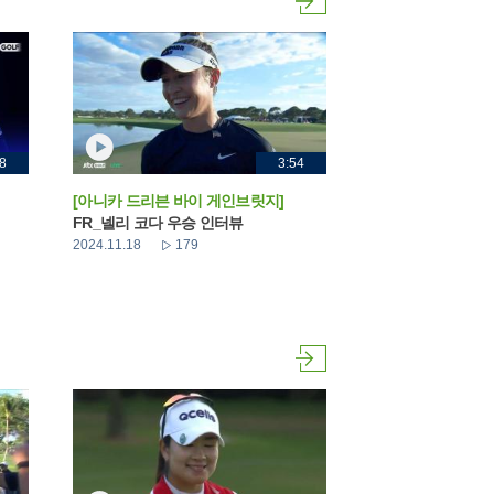
8
3:54
[아니카 드리븐 바이 게인브릿지]
FR_넬리 코다 우승 인터뷰
2024.11.18
179