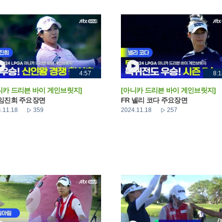
4:57
8:1
니카 드리븐 바이 게인브릿지]
[아니카 드리븐 바이 게인브릿지]
 임진희 주요장면
FR 넬리 코다 주요장면
.11.18
359
2024.11.18
257