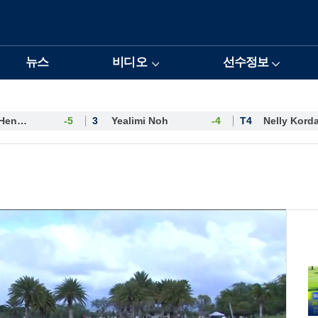
뉴스
비디오
선수정보
Esther Henseleit
-5
3
Yealimi Noh
-4
T4
Nelly Kord