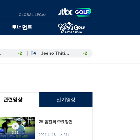
GLOBAL LPGA
토너먼트
a
-2
T4
Jeeno Thitikul
-2
관련영상
인기영상
2R 임진희 주요장면
3:51
2024.11.16
241