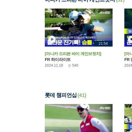
21:54
[아니카 드리븐 바이 게인브릿지]
[아
FR 하이라이트
FR
2024.11.18
540
2024
롯데 챔피언십
(41)