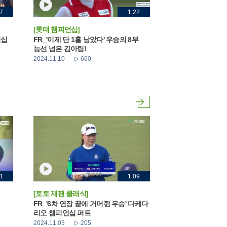
7
1:22
[롯데 챔피언십]
언십
FR_'이제 단 1홀 남았다' 우승의 8부
능선 넘은 김아림!
2024.11.10
660
1
1:09
[토토 재팬 클래식]
FR_'6차 연장 끝에 거머쥔 우승' 다케다
리오 챔피언십 퍼트
2024.11.03
205