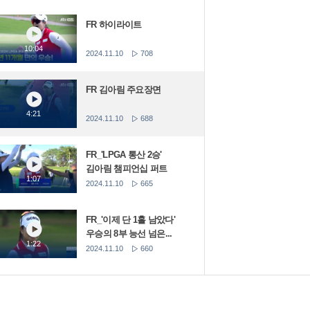
FR 하이라이트
10:04
2024.11.10
708
FR 김아림 주요장면
4:21
2024.11.10
688
FR_'LPGA 통산 2승'
김아림 챔피언십 퍼트
1:07
2024.11.10
665
FR_'이제 단 1홀 남았다'
우승의 8부 능선 넘은...
1:22
2024.11.10
660