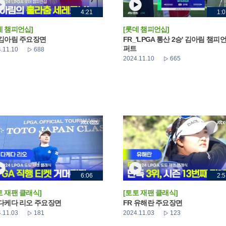
4:21
1:0
데 챔피언십]
[롯데 챔피언십]
 김아림 주요장면
FR_'LPGA 통산 2승' 김아림 챔피
퍼트
.11.10
688
2024.11.10
665
6:06
2:5
토 재팬 클래식]
[토토 재팬 클래식]
 다케다 리오 주요장면
FR 유해란 주요장면
.11.03
181
2024.11.03
123