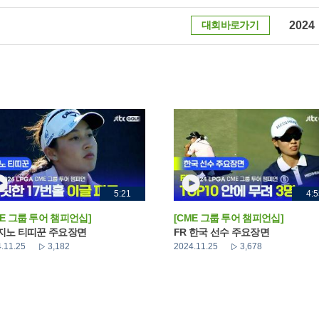
대회바로가기
2024
5:21
4:5
ME 그룹 투어 챔피언십]
[CME 그룹 투어 챔피언십]
 지노 티띠꾼 주요장면
FR 한국 선수 주요장면
.11.25
3,182
2024.11.25
3,678