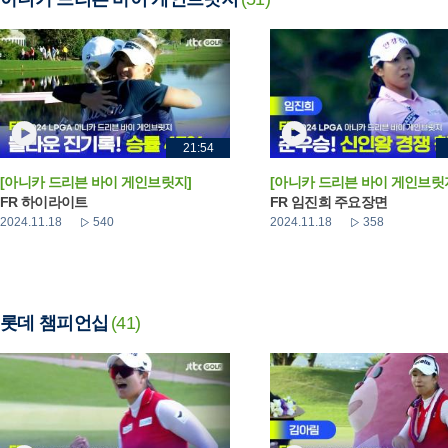
21:54
[아니카 드리븐 바이 게인브릿지]
[아니카 드리븐 바이 게인브릿
FR 하이라이트
FR 임진희 주요장면
2024.11.18
540
2024.11.18
358
롯데 챔피언십
(41)