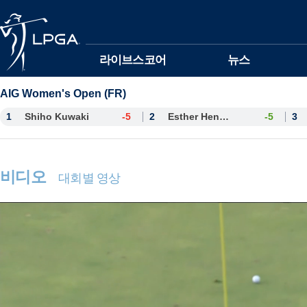
본문바로가기
라이브스코어
뉴스
AIG Women's Open (FR)
1
Shiho Kuwaki
-5
2
Esther Henseleit
-5
3
비디오
대회별 영상