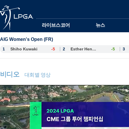
본문바로가기
라이브스코어
뉴스
AIG Women's Open (FR)
1
Shiho Kuwaki
-5
2
Esther Henseleit
-5
3
비디오
대회별 영상