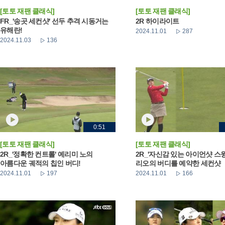
[토토 재팬 클래식]
[토토 재팬 클래식]
FR_'송곳 세컨샷' 선두 추격 시동거는
2R 하이라이트
유해란!
2024.11.01
287
2024.11.03
136
0:51
[토토 재팬 클래식]
[토토 재팬 클래식]
2R_'정확한 컨트롤' 예리미 노의
2R_'자신감 있는 아이언샷 스
아름다운 궤적의 칩인 버디!
리오의 버디를 예약한 세컨샷
2024.11.01
197
2024.11.01
166