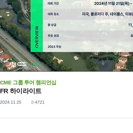
CME 그룹 투어 챔피언십
FR 하이라이트
2024.11.25
4721