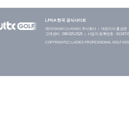
LPGA 한국 공식사이트
제이티비씨디스커버리 주식회사
대표이사 홍성완
고객센터 : 080-025-2525
사업자 등록번호 : 613-87-0
COPYRIGHT(C) LADIES PROFESSIONAL GOLF ASS