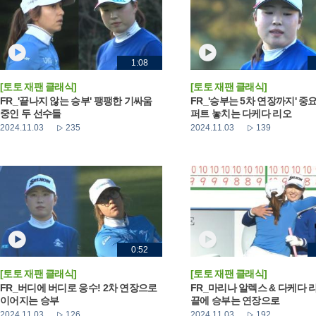
1:08
[토토 재팬 클래식]
[토토 재팬 클래식]
FR_'끝나지 않는 승부' 팽팽한 기싸움
FR_'승부는 5차 연장까지' 중
중인 두 선수들
퍼트 놓치는 다케다 리오
2024.11.03
235
2024.11.03
139
0:52
[토토 재팬 클래식]
[토토 재팬 클래식]
FR_버디에 버디로 응수! 2차 연장으로
FR_마리나 알렉스 & 다케다 리
이어지는 승부
끝에 승부는 연장으로
2024.11.03
126
2024.11.03
192