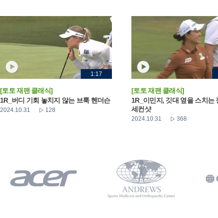
1:17
[토토 재팬 클래식]
[토토 재팬 클래식]
1R_버디 기회 놓치지 않는 브룩 헨더슨
1R_이민지, 깃대 옆을 스치는
세컨샷
2024.10.31
128
2024.10.31
368