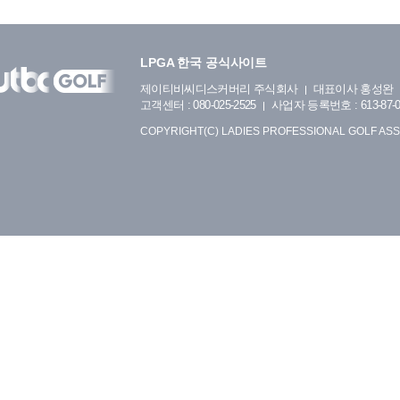
LPGA 한국 공식사이트
제이티비씨디스커버리 주식회사
대표이사 홍성완
고객센터 : 080-025-2525
사업자 등록번호 : 613-87-0
COPYRIGHT(C) LADIES PROFESSIONAL GOLF ASS