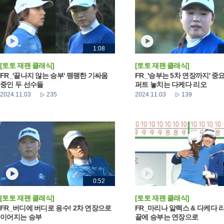
1:08
[토토 재팬 클래식]
[토토 재팬 클래식]
FR_'끝나지 않는 승부' 팽팽한 기싸움
FR_'승부는 5차 연장까지' 중
중인 두 선수들
퍼트 놓치는 다케다 리오
2024.11.03
235
2024.11.03
139
0:52
[토토 재팬 클래식]
[토토 재팬 클래식]
FR_버디에 버디로 응수! 2차 연장으로
FR_마리나 알렉스 & 다케다 리
이어지는 승부
끝에 승부는 연장으로