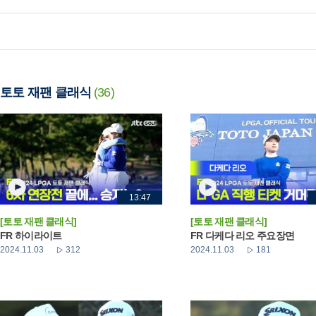
토토 재팬 클래식
(36)
13:47
[토토 재팬 클래식]
[토토 재팬 클래식]
FR 하이라이트
FR 다케다 리오 주요장면
2024.11.03
312
2024.11.03
181