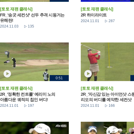
[토토 재팬 클래식]
[토토 재팬 클래식]
FR_'송곳 세컨샷' 선두 추격 시동거는
2R 하이라이트
유해란!
2024.11.01
287
2024.11.03
135
0:51
[토토 재팬 클래식]
[토토 재팬 클래식]
2R_'정확한 컨트롤' 예리미 노의
2R_'자신감 있는 아이언샷 스
아름다운 궤적의 칩인 버디!
리오의 버디를 예약한 세컨샷
2024.11.01
197
2024.11.01
166