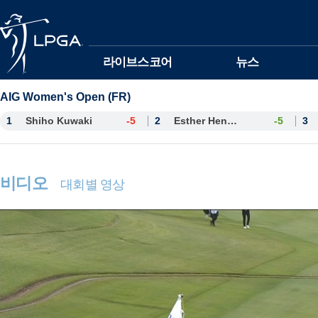
본문바로가기
라이브스코어
뉴스
AIG Women's Open (FR)
1
Shiho Kuwaki
-5
2
Esther Henseleit
-5
3
비디오
대회별 영상