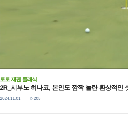
토토 재팬 클래식
2R_시부노 히나코, 본인도 깜짝 놀란 환상적인 
2024.11.01
205