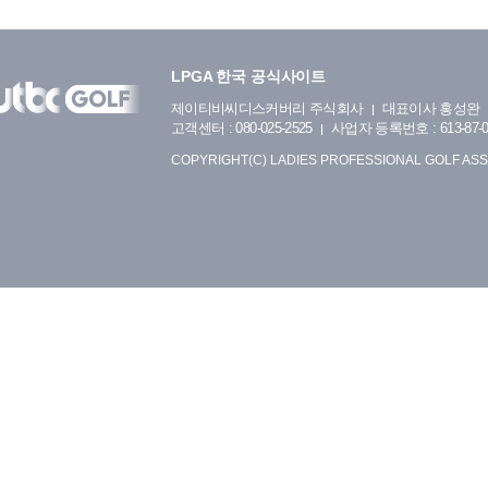
LPGA 한국 공식사이트
제이티비씨디스커버리 주식회사
대표이사 홍성완
고객센터 : 080-025-2525
사업자 등록번호 : 613-87-0
COPYRIGHT(C) LADIES PROFESSIONAL GOLF ASS