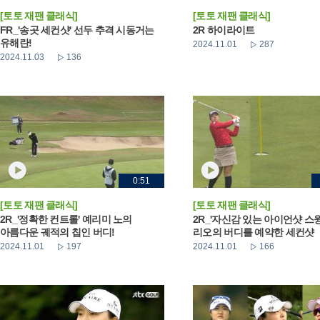
[토토 재팬 클래식]
[토토 재팬 클래식]
FR_'송곳 세컨샷' 선두 추격 시동거는
2R 하이라이트
유해란!
2024.11.01
287
2024.11.03
136
0:51
[토토 재팬 클래식]
[토토 재팬 클래식]
2R_'정확한 컨트롤' 예리미 노의
2R_'자신감 있는 아이언샷 스
아름다운 궤적의 칩인 버디!
리오의 버디를 예약한 세컨샷
2024.11.01
197
2024.11.01
166