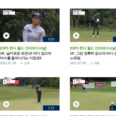
0:50
[ISPS 한다 월드 인비테이셔널]
[ISPS 한다 월드 인비테이셔널
1R_날카로운 세컨샷! 버디 잡으며
1R_그린 정확히 읽으며 버디
타수를 줄여나가는 이정은6
노예림
2021.07.30
116
2021.07.30
108
1:22