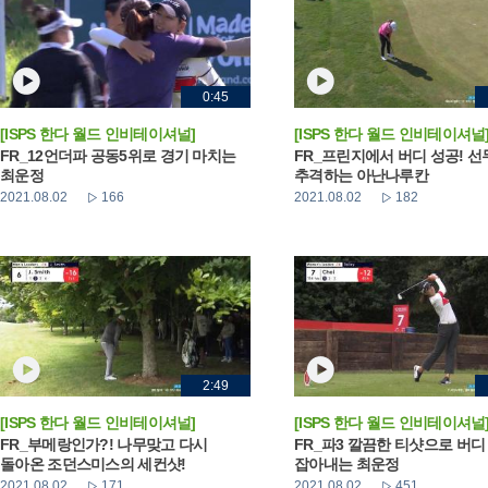
0:45
[ISPS 한다 월드 인비테이셔널]
[ISPS 한다 월드 인비테이셔널
FR_12언더파 공동5위로 경기 마치는
FR_프린지에서 버디 성공! 선
최운정
추격하는 아난나루칸
2021.08.02
166
2021.08.02
182
2:49
[ISPS 한다 월드 인비테이셔널]
[ISPS 한다 월드 인비테이셔널
FR_부메랑인가?! 나무맞고 다시
FR_파3 깔끔한 티샷으로 버디
돌아온 조던스미스의 세컨샷!
잡아내는 최운정
2021.08.02
171
2021.08.02
451