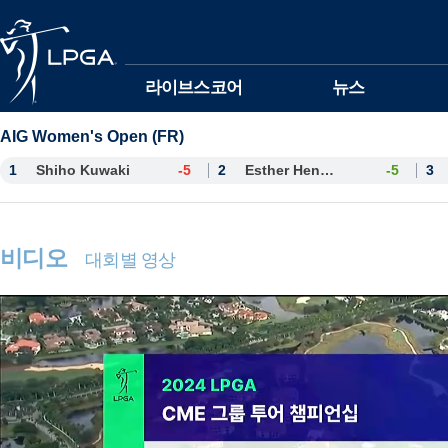
본문바로가기
라이브스코어
뉴스
AIG Women's Open (FR)
1
Shiho Kuwaki
-5
2
Esther Henseleit
-5
3
비디오
대회별 영상