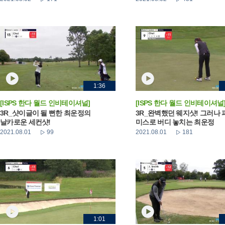
1:36
[ISPS 한다 월드 인비테이셔널]
[ISPS 한다 월드 인비테이셔널
3R_샷이글이 될 뻔한 최운정의
3R_완벽했던 웨지샷! 그러나 
날카로운 세컨샷!
미스로 버디 놓치는 최운정
2021.08.01
99
2021.08.01
181
1:01