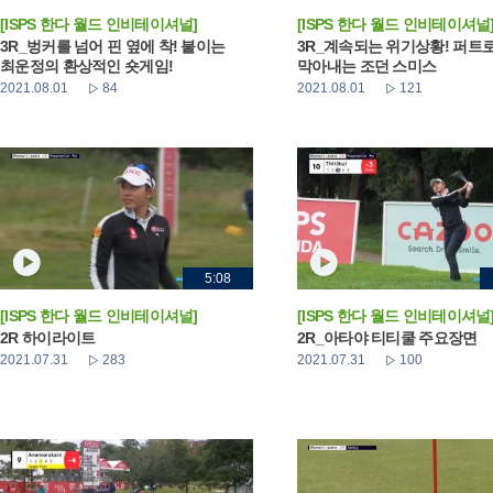
[ISPS 한다 월드 인비테이셔널]
[ISPS 한다 월드 인비테이셔널
3R_벙커를 넘어 핀 옆에 착! 붙이는
3R_계속되는 위기상황! 퍼트
최운정의 환상적인 숏게임!
막아내는 조던 스미스
2021.08.01
84
2021.08.01
121
5:08
[ISPS 한다 월드 인비테이셔널]
[ISPS 한다 월드 인비테이셔널
2R 하이라이트
2R_아타야 티티쿨 주요장면
2021.07.31
283
2021.07.31
100