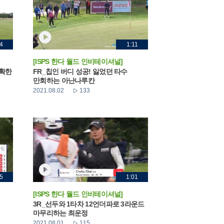
4
1:11
[ISPS 한다 월드 인비테이셔널]
정확한
FR_칩인 버디 성공! 잃었던 타수
만회하는 아난나루칸
2021.08.02
133
5
1:01
[ISPS 한다 월드 인비테이셔널]
3R_선두와 1타차 12언더파로 3라운드
마무리하는 최운정
2021.08.01
115