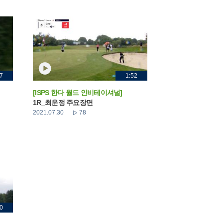
7
1:52
[ISPS 한다 월드 인비테이셔널]
1R_최운정 주요장면
2021.07.30
78
0