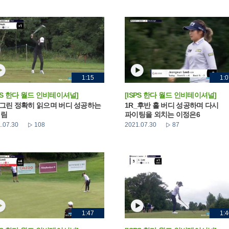
1:15
1:0
SPS 한다 월드 인비테이셔널]
[ISPS 한다 월드 인비테이셔널]
_그린 정확히 읽으며 버디 성공하는
1R_후반 홀 버디 성공하며 다시
예림
파이팅을 외치는 이정은6
.07.30
108
2021.07.30
87
1:47
1:4