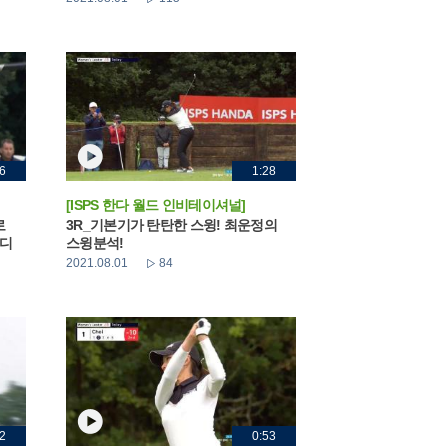
6
1:28
[ISPS 한다 월드 인비테이셔널]
로
3R_기본기가 탄탄한 스윙! 최운정의
버디
스윙분석!
2021.08.01
84
2
0:53