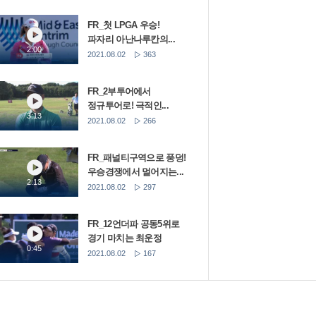
FR_첫 LPGA 우승!
파자리 아난나루칸의...
2:00
2021.08.02
363
FR_2부투어에서
정규투어로! 극적인...
3:13
2021.08.02
266
FR_패널티구역으로 풍덩!
우승경쟁에서 멀어지는...
2:13
2021.08.02
297
FR_12언더파 공동5위로
경기 마치는 최운정
0:45
2021.08.02
167