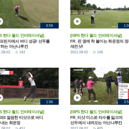
0:59
1:0
SPS 한다 월드 인비테이셔널]
[ISPS 한다 월드 인비테이셔널]
_프린지에서 버디 성공! 선두를
FR_핀 옆에 착 붙이는 최운정의 
하는 아난나루칸
세컨샷!
.08.02
182
2021.08.02
146
1:06
3:5
SPS 한다 월드 인비테이셔널]
[ISPS 한다 월드 인비테이셔널]
_파3 깔끔한 티샷으로 버디
FR_티샷 미스로 타수를 잃으며
내는 최운정
선두에서 내려오는 아난나루칸
.08.02
451
2021.08.02
405