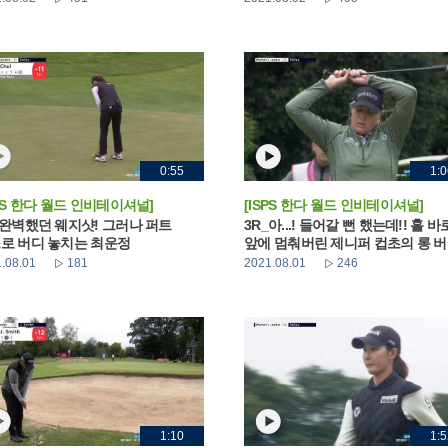
0:55
1:0
SPS 한다 월드 인비테이셔널]
[ISPS 한다 월드 인비테이셔널]
_완벽했던 웨지샷! 그러나 퍼트
3R_아...! 들어갈 뻔 했는데!! 홀 바
로 버디 놓치는 최운정
앞에 멈춰버린 제니퍼 컵초의 롱 
.08.01
181
2021.08.01
246
1:10
1:5