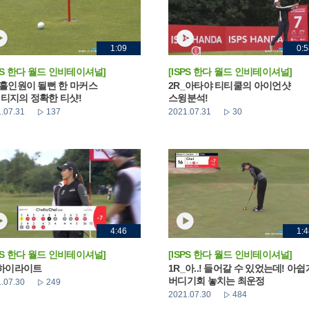
1:09
0:5
SPS 한다 월드 인비테이셔널]
[ISPS 한다 월드 인비테이셔널]
_홀인원이 될뻔 한 마커스
2R_아타야 티티쿨의 아이언샷
티지의 정확한 티샷!
스윙분석!
.07.31
137
2021.07.31
30
4:46
1:4
SPS 한다 월드 인비테이셔널]
[ISPS 한다 월드 인비테이셔널]
 하이라이트
1R_아..! 들어갈 수 있었는데! 아쉽
버디기회 놓치는 최운정
.07.30
249
2021.07.30
484