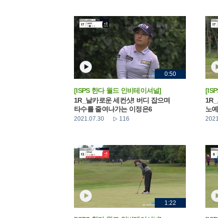
0:50
[ISPS 한다 월드 인비테이셔널]
[I
1R_날카로운 세컨샷! 버디 잡으며
1R
타수를 줄여나가는 이정은6
노
2021.07.30
116
2021
1:22