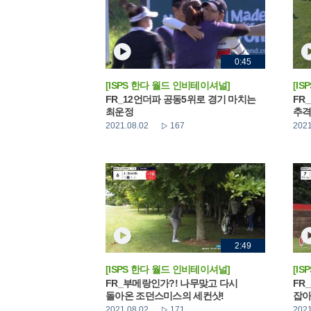
0:45
[ISPS 한다 월드 인비테이셔널]
[I
FR_12언더파 공동5위로 경기 마치는
FR
최운정
추격
2021.08.02
167
2021
2:49
[ISPS 한다 월드 인비테이셔널]
[I
FR_부메랑인가?! 나무맞고 다시
FR
돌아온 조던스미스의 세컨샷!
잡아
2021.08.02
171
2021