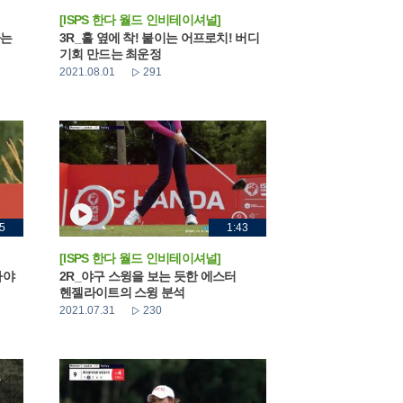
[ISPS 한다 월드 인비테이셔널]
하는
3R_홀 옆에 착! 붙이는 어프로치! 버디
기회 만드는 최운정
2021.08.01
291
5
1:43
[ISPS 한다 월드 인비테이셔널]
타야
2R_야구 스윙을 보는 듯한 에스터
헨젤라이트의 스윙 분석
2021.07.31
230