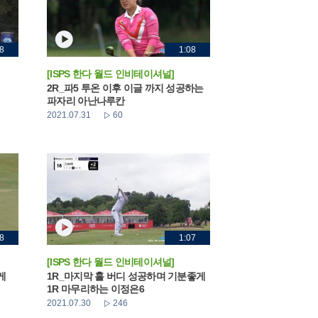
8
1:08
[ISPS 한다 월드 인비테이셔널]
2R_파5 투온 이후 이글 까지 성공하는
파자리 아난나루칸
2021.07.31
60
8
1:07
[ISPS 한다 월드 인비테이셔널]
게
1R_마지막 홀 버디 성공하며 기분좋게
1R 마무리하는 이정은6
2021.07.30
246