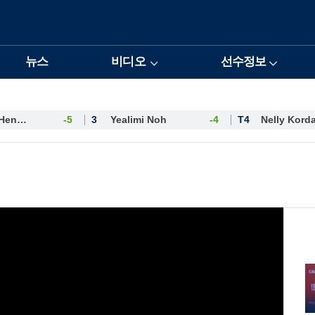
뉴스
비디오
선수정보
Esther Henseleit
-5
3
Yealimi Noh
-4
T4
Nelly Kord