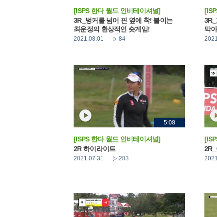
[ISPS 한다 월드 인비테이셔널]
[I
3R_벙커를 넘어 핀 옆에 착! 붙이는
3R
최운정의 환상적인 숏게임!
막아
2021.08.01
84
2021
5:08
[ISPS 한다 월드 인비테이셔널]
[I
2R 하이라이트
2R
2021.07.31
283
2021