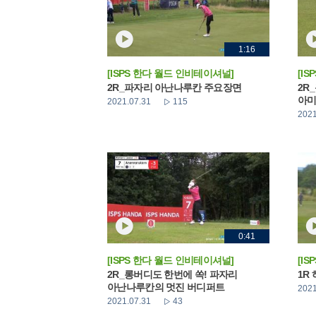
1:16
[ISPS 한다 월드 인비테이셔널]
[I
2R_파자리 아난나루칸 주요장면
2R
아미
2021.07.31
115
2021
0:41
[ISPS 한다 월드 인비테이셔널]
[I
2R_롱버디도 한번에 쏙! 파자리
1R
아난나루칸의 멋진 버디퍼트
2021
2021.07.31
43