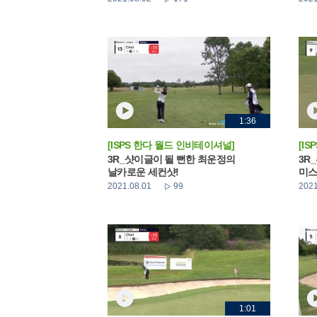
1:36
[ISPS 한다 월드 인비테이셔널]
[I
3R_샷이글이 될 뻔한 최운정의
3R
날카로운 세컨샷!
미스
2021.08.01
99
2021
1:01