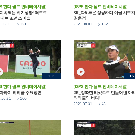
SPS 한다 월드 인비테이셔널]
[ISPS 한다 월드 인비테이셔널]
_계속되는 위기상황! 퍼트로
3R_파5 투온 성공하며 이글 시도
내는 조던 스미스
최운정
.08.01
121
2021.08.01
162
2:15
1:2
SPS 한다 월드 인비테이셔널]
[ISPS 한다 월드 인비테이셔널]
_아타야 티티쿨 주요장면
2R_정확한 티샷으로 만들어낸 아
티티쿨의 버디!
.07.31
100
2021.07.31
43