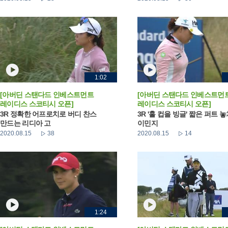
1:02
[아버딘 스탠다드 인베스트먼트
[아버딘 스탠다드 인베스트먼
레이디스 스코티시 오픈]
레이디스 스코티시 오픈]
3R 정확한 어프로치로 버디 찬스
3R '홀 컵을 빙글' 짧은 퍼트 
만드는 리디아 고
이민지
2020.08.15
38
2020.08.15
14
1:24