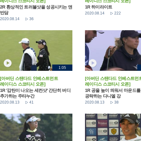
레이디스 스코티시 오픈]
레이디스 스코티시 오픈]
2R 환상적인 트러블샷을 성공시키는 앤
1R 하이라이트
반담
2020.08.14
222
2020.08.14
36
1:05
[아버딘 스탠다드 인베스트먼트
[아버딘 스탠다드 인베스트먼
레이디스 스코티시 오픈]
레이디스 스코티시 오픈]
1R '감탄이 나오는 세컨샷' 간단히 버디
1R 공을 높이 띄워서 마운드를
추가하는 주타누간
공략하는 다니엘 강
2020.08.13
41
2020.08.13
38