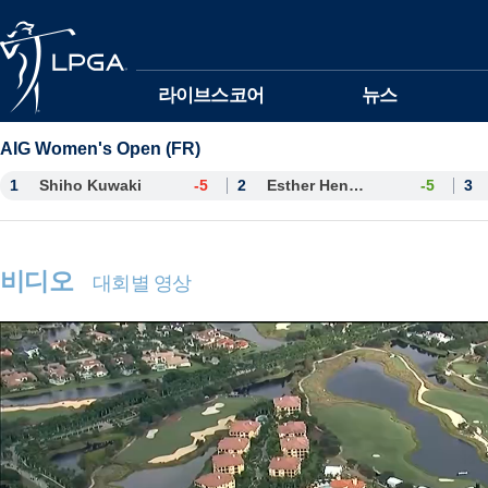
본문바로가기
라이브스코어
뉴스
AIG Women's Open (FR)
1
Shiho Kuwaki
-5
2
Esther Henseleit
-5
3
비디오
대회별 영상