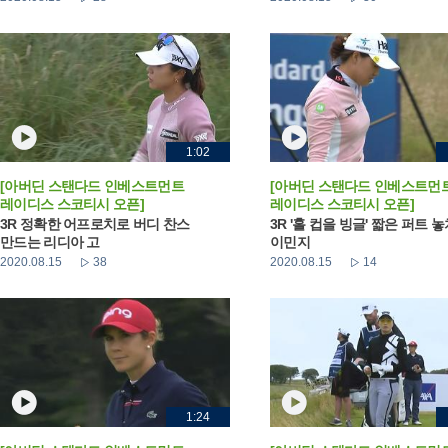
1:02
[아버딘 스탠다드 인베스트먼트
[아버딘 스탠다드 인베스트먼
레이디스 스코티시 오픈]
레이디스 스코티시 오픈]
3R 정확한 어프로치로 버디 찬스
3R '홀 컵을 빙글' 짧은 퍼트 
만드는 리디아 고
이민지
2020.08.15
38
2020.08.15
14
1:24