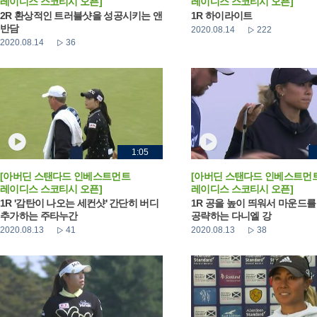
레이디스 스코티시 오픈]
레이디스 스코티시 오픈]
2R 환상적인 트러블샷을 성공시키는 앤
1R 하이라이트
반담
2020.08.14
222
2020.08.14
36
1:05
[아버딘 스탠다드 인베스트먼트
[아버딘 스탠다드 인베스트먼
레이디스 스코티시 오픈]
레이디스 스코티시 오픈]
1R '감탄이 나오는 세컨샷' 간단히 버디
1R 공을 높이 띄워서 마운드를
추가하는 주타누간
공략하는 다니엘 강
2020.08.13
41
2020.08.13
38